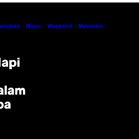
unchies
Music
Waypoint
Members
Napi
alam
ba