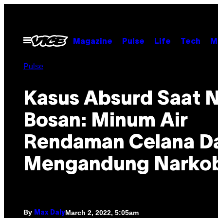
Skip
to
content
Open
Magazine
Pulse
Life
Tech
M
Menu
Pulse
Kasus Absurd Saat 
Bosan: Minum Air
Rendaman Celana D
Mengandung Narko
By
March 2, 2022, 5:05am
Max Daly