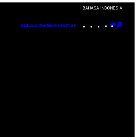
+ BAHASA INDONESIA
Instagram
TikTok
YouTube
Google
Goog
Subscribe
Newsletter
Discove
Top
Posts