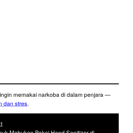
m ingin memakai narkoba di dalam penjara —
 dan stres
.
t
uk-Mabukan Pakai Hand Sanitizer di