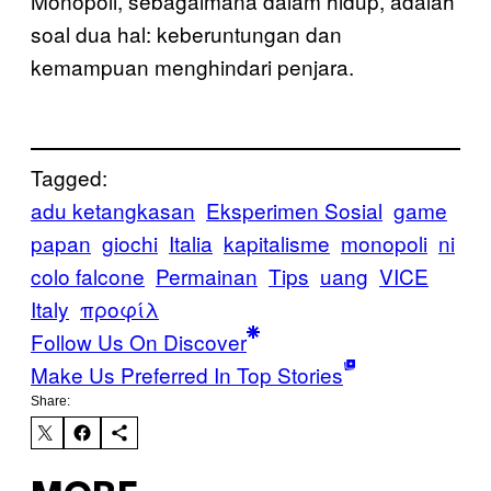
Monopoli, sebagaimana dalam hidup, adalah
soal dua hal: keberuntungan dan
kemampuan menghindari penjara.
Tagged:
adu ketangkasan
Eksperimen Sosial
game
papan
giochi
Italia
kapitalisme
monopoli
ni
colo falcone
Permainan
Tips
uang
VICE
Italy
προφίλ
Follow Us On Discover
Make Us Preferred In Top Stories
Share: