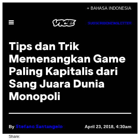
Skip
+ BAHASA INDONESIA
to
Open
content
SUBSCRIBE
NEWSLETTER
Menu
Tips dan Trik
Memenangkan Game
Paling Kapitalis dari
Sang Juara Dunia
Monopoli
By
April 23, 2018, 4:30am
Stefano Santangelo
Share: