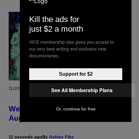
Kill the ads for
just $2 a month
VICE membership also gives you access to
our very best writing and exclusive new
documentaries.
Support for $2
ILLUSTRATION BY REESA
See All Membership Plans
Weekly Horoscope: August 9-
Or, continue for free
August 15
11 seconds ago
By
Ashley Fike