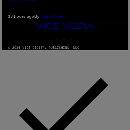
13 hours ago
By
Caleb Catlin
VICE
MEDIA
INSTAGRAM
TIKTOK
YOUTUBE
© 2026 VICE DIGITAL PUBLISHING, LLC