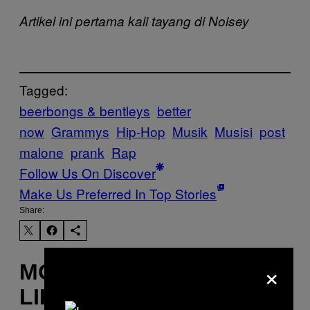
Artikel ini pertama kali tayang di Noisey
Tagged:
beerbongs & bentleys
better
now
Grammys
Hip-Hop
Musik
Musisi
post
malone
prank
Rap
Follow Us On Discover
Make Us Preferred In Top Stories
Share:
×
MORE
LIKE THIS