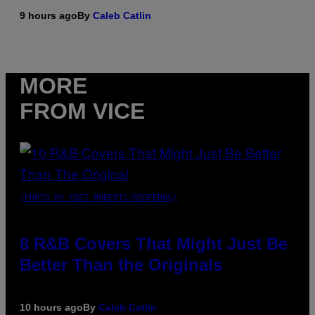
9 hours ago
By
Caleb Catlin
MORE
FROM VICE
(PHOTO BY EBET ROBERTS/REDFERNS)
8 R&B Covers That Might Just Be
Better Than the Originals
10 hours ago
By
Caleb Catlin