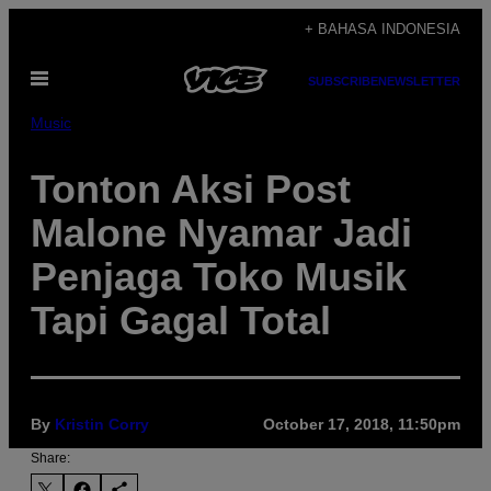
Skip
+ BAHASA INDONESIA
to
Open
content
SUBSCRIBE
NEWSLETTER
Menu
Music
Tonton Aksi Post
Malone Nyamar Jadi
Penjaga Toko Musik
Tapi Gagal Total
By
Kristin Corry
October 17, 2018, 11:50pm
Share: