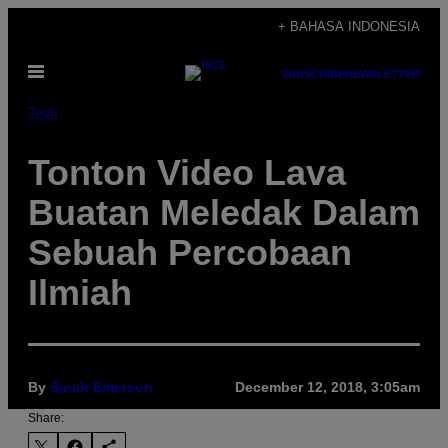
Skip
+ BAHASA INDONESIA
to
Open
content
SUBSCRIBE
NEWSLETTER
Menu
Tech
Tonton Video Lava
Buatan Meledak Dalam
Sebuah Percobaan
Ilmiah
By
Sarah Emerson
December 12, 2018, 3:05am
Share: