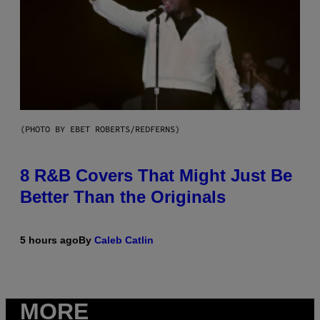
(PHOTO BY EBET ROBERTS/REDFERNS)
8 R&B Covers That Might Just Be
Better Than the Originals
5 hours ago
By
Caleb Catlin
MORE