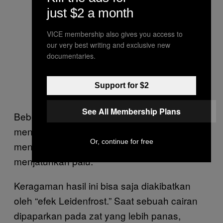
just $2 a month
VICE membership also gives you access to
our very best writing and exclusive new
documentaries.
Support for $2
See All Membership Plans
Beberapa percobaan juga berhasil
menghasilkan ledakan dengan
Or, continue for free
menggunakan air saja, tanpa harus
menjatuhkan palu.
Keragaman hasil ini bisa saja diakibatkan
oleh “efek Leidenfrost.” Saat sebuah cairan
dipaparkan pada zat yang lebih panas,