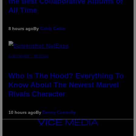
the Best Collaborative Albums of
All Time
8 hours ago
By
Caleb Catlin
SCREENSHOT: NETEASE
Who Is The Hood? Everything To
Know About The Newest Marvel
Rivals Character
10 hours ago
By
Denny Connolly
VICE
MEDIA
INSTAGRAM
TIKTOK
YOUTUBE