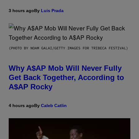
3 hours ago
By
Luis Prada
(PHOTO BY NOAM GALAI/GETTY IMAGES FOR TRIBECA FESTIVAL)
Why A$AP Mob Will Never Fully
Get Back Together, According to
A$AP Rocky
4 hours ago
By
Caleb Catlin