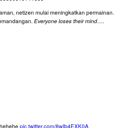
aman, netizen mulai meningkatkan permainan.
pemandangan.
….
Everyone loses their mind
i hehehe
pic.twitter.com/8wIb4EXK0A