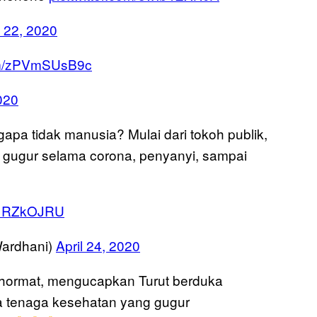
l 22, 2020
com/zPVmSUsB9c
2020
pa tidak manusia? Mulai dari tokoh publik,
gugur selama corona, penyanyi, sampai
Eq1RZkOJRU
Wardhani)
April 24, 2020
hormat, mengucapkan Turut berduka
ta tenaga kesehatan yang gugur