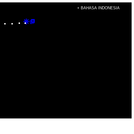
+ BAHASA INDONESIA
Instagram
TikTok
YouTube
Google
Google
Discover
Top
Posts