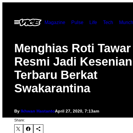
Skip
to
Open
Magazine
Pulse
Life
Tech
Munch
content
Menu
Menghias Roti Tawar
Resmi Jadi Kesenian
Terbaru Berkat
Swakarantina
By
Ikhwan Hastanto
April 27, 2020, 7:13am
Share: