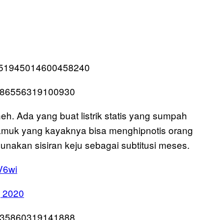
s/1251945014600458240
52586556319100930
eh. Ada yang buat listrik statis yang sumpah
 nyamuk yang kayaknya bisa menghipnotis orang
unakan sisiran keju sebagai subtitusi meses.
V6wi
, 2020
53335860319141888