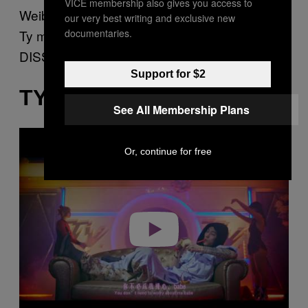
VICE membership also gives you access to
Weibo bahwa dia dan rapper asal Chengdu,
our very best writing and exclusive new
documentaries.
Ty memulai sebuah label rekaman bernama
DISS.
Support for $2
TY.
See All Membership Plans
P
l
Or, continue for free
a
y
v
i
d
e
o