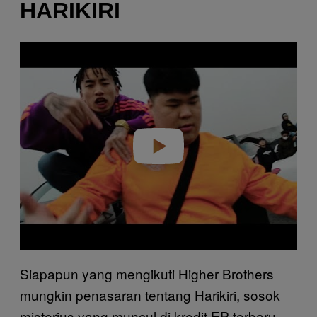
HARIKIRI
P
l
a
y
v
i
d
e
o
Siapapun yang mengikuti Higher Brothers
mungkin penasaran tentang Harikiri, sosok
misterius yang muncul di kredit EP terbaru