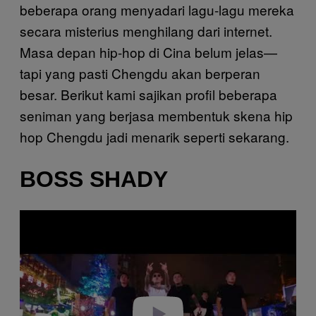
beberapa orang menyadari lagu-lagu mereka
secara misterius menghilang dari internet.
Masa depan hip-hop di Cina belum jelas—
tapi yang pasti Chengdu akan berperan
besar. Berikut kami sajikan profil beberapa
seniman yang berjasa membentuk skena hip
hop Chengdu jadi menarik seperti sekarang.
BOSS SHADY
P
l
a
y
v
i
d
e
o