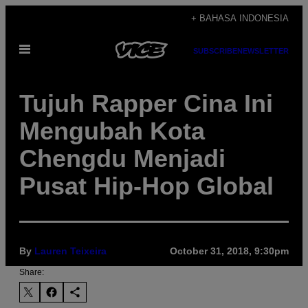
Skip
+ BAHASA INDONESIA
to
Open
content
SUBSCRIBE
NEWSLETTER
Menu
Tujuh Rapper Cina Ini
Mengubah Kota
Chengdu Menjadi
Pusat Hip-Hop Global
By
Lauren Teixeira
October 31, 2018, 9:30pm
Share: