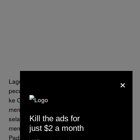
×
Lagu yang mengandung lirik “Kamu
pecundang di negara sendiri / Kamu datang
ke Cina supaya diperhitungkan” tersebut
membuat dirinya dilarang tampil di Cina
Kill the ads for
selama setahun penuh. Tapi Shady tidak
just $2 a month
membiarkan para haters menjatuhkannya.
Pada bulan Maret, dia mengumumkan lewat