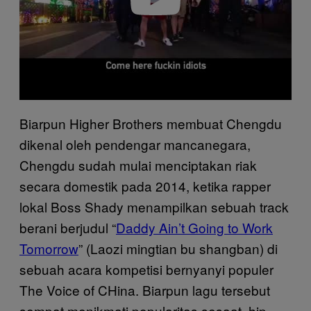
Biarpun Higher Brothers membuat Chengdu
dikenal oleh pendengar mancanegara,
Chengdu sudah mulai menciptakan riak
secara domestik pada 2014, ketika rapper
lokal Boss Shady menampilkan sebuah track
berani berjudul “
Daddy Ain’t Going to Work
Tomorrow
” (Laozi mingtian bu shangban) di
sebuah acara kompetisi bernyanyi populer
The Voice of CHina. Biarpun lagu tersebut
sempat menikmati popularitas sesaat, hip-