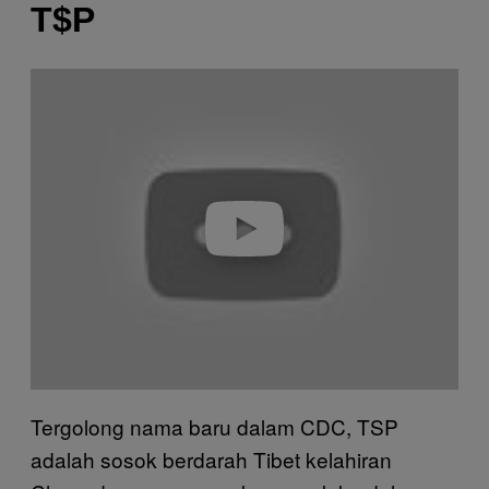
T$P
P
l
a
y
v
i
d
e
o
Tergolong nama baru dalam CDC, TSP
adalah sosok berdarah Tibet kelahiran