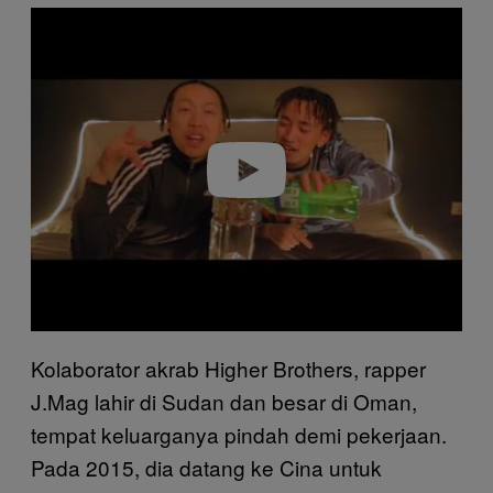
P
l
a
y
v
i
d
e
o
Kolaborator akrab Higher Brothers, rapper
J.Mag lahir di Sudan dan besar di Oman,
tempat keluarganya pindah demi pekerjaan.
Pada 2015, dia datang ke Cina untuk