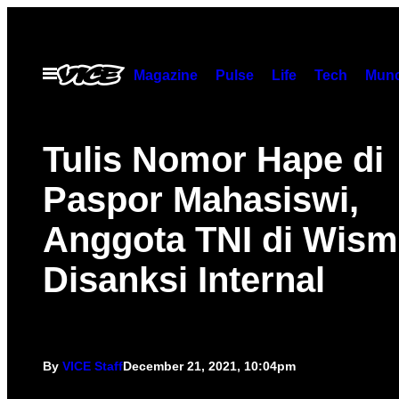
Skip
to
content
Open
Magazine
Pulse
Life
Tech
Munc
Menu
Tulis Nomor Hape di
Paspor Mahasiswi,
Anggota TNI di Wisma
Disanksi Internal
By
VICE Staff
December 21, 2021, 10:04pm