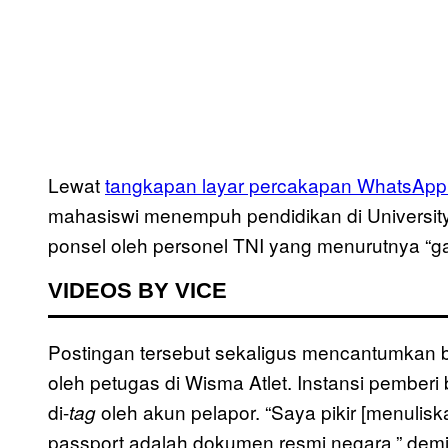
Lewat
tangkapan layar percakapan WhatsApp 
mahasiswi menempuh pendidikan di University 
ponsel oleh personel TNI yang menurutnya “ga
VIDEOS BY VICE
Postingan tersebut sekaligus mencantumkan bu
oleh petugas di Wisma Atlet. Instansi pemberi 
di-
oleh akun pelapor. “Saya pikir [menulisk
tag
passport adalah dokumen resmi negara,” dem