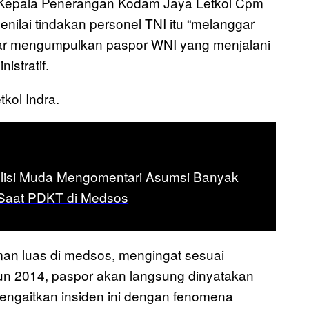
. Kepala Penerangan Kodam Jaya Letkol Cpm
nilai tindakan personel TNI itu “melanggar
dar mengumpulkan paspor WNI yang menjalani
istratif.
tkol Indra.
olisi Muda Mengomentari Asumsi Banyak
 Saat PDKT di Medsos
an luas di medsos, mengingat sesuai
n 2014, paspor akan langsung dinyatakan
t mengaitkan insiden ini dengan fenomena