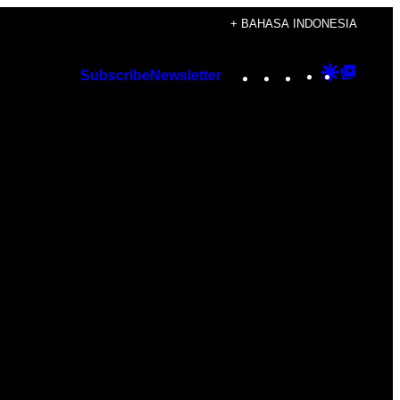
+ BAHASA INDONESIA
Instagram
TikTok
YouTube
Google
Googl
Subscribe
Newsletter
Discover
Top
Posts