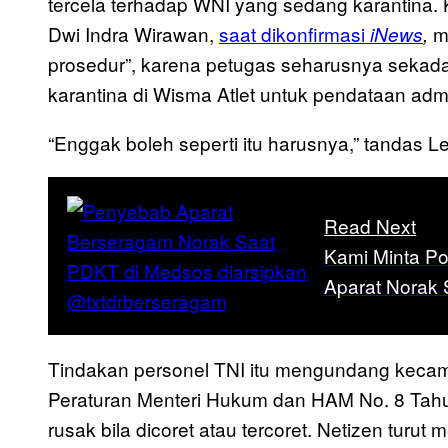
tercela terhadap WNI yang sedang karantina
Dwi Indra Wirawan,
saat dikonfirmasi
me
iNews
,
prosedur”, karena petugas seharusnya seka
karantina di Wisma Atlet untuk pendataan admin
“Enggak boleh seperti itu harusnya,” tandas Le
Read Next
Kami Minta P
Aparat Norak
Tindakan personel TNI itu mengundang kecam
Peraturan Menteri Hukum dan HAM No. 8 Tahu
rusak bila dicoret atau tercoret. Netizen turu