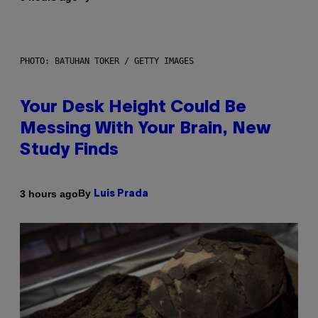
PHOTO: BATUHAN TOKER / GETTY IMAGES
Your Desk Height Could Be
Messing With Your Brain, New
Study Finds
By
3 hours ago
Luis Prada