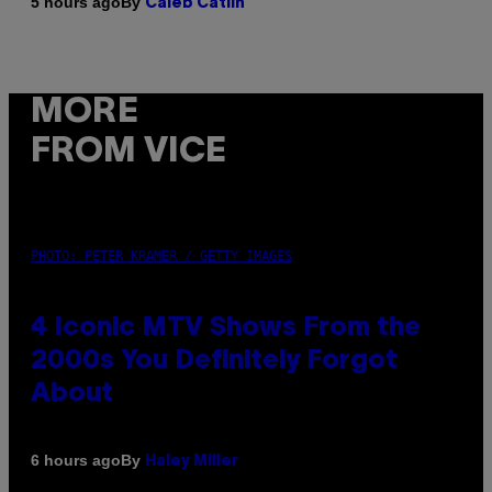
By
5 hours ago
Caleb Catlin
MORE
FROM VICE
PHOTO: PETER KRAMER / GETTY IMAGES
4 Iconic MTV Shows From the
2000s You Definitely Forgot
About
By
6 hours ago
Haley Miller