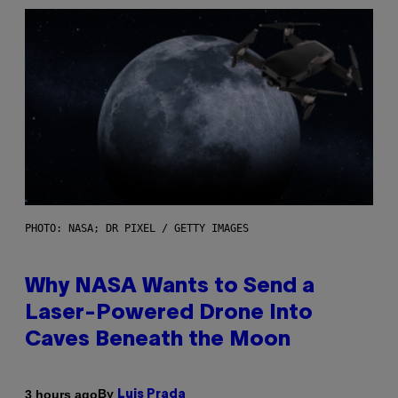
PHOTO: NASA; DR PIXEL / GETTY IMAGES
Why NASA Wants to Send a
Laser-Powered Drone Into
Caves Beneath the Moon
By
3 hours ago
Luis Prada