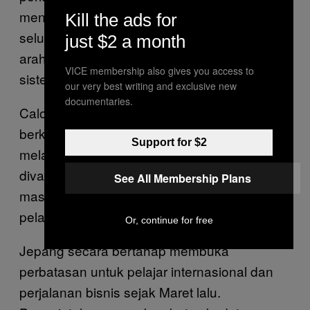
menyatakan mereka setuju mematuhi
Kill the ads for
seluruh aturan percobaan ini dan mengikuti
just $2 a month
arahan pemandu,” Fujioka menjelaskan
VICE membership also gives you access to
sistem paket wisatanya.
our very best writing and exclusive new
documentaries.
Calon turis harus memiliki visa khusus untuk
berkunjung ke Jepang setelah pandemi
Support for $2
melandai. Selama mereka sudah tiga kali
divaksin dan tidak berasal dari negara yang
See All Membership Plans
masuk daftar karantina Jepang, para
pelancong tidak diwajibkan isolasi mandiri.
Or, continue for free
Jepang secara bertahap membuka
perbatasan untuk pelajar internasional dan
perjalanan bisnis sejak Maret lalu.