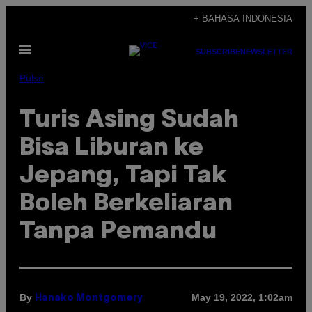
Skip
+ BAHASA INDONESIA
to
Open
content
SUBSCRIBE
NEWSLETTER
Menu
Pulse
Turis Asing Sudah
Bisa Liburan ke
Jepang, Tapi Tak
Boleh Berkeliaran
Tanpa Pemandu
By
May 19, 2022, 1:02am
Hanako Montgomery