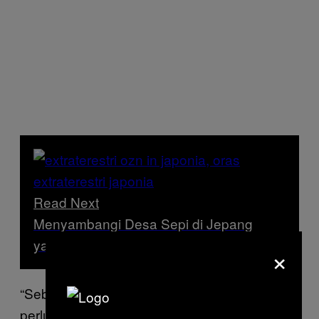
Read Next
Menyambangi Desa Sepi di Jepang
yang Sering Dikunjungi UFO
×
“Sebelum memasuki Jepang, wisatawan
perlu menandatangani formulir yang