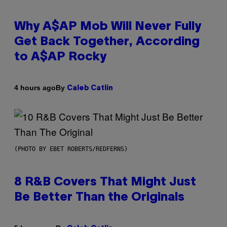
Why A$AP Mob Will Never Fully
Get Back Together, According
to A$AP Rocky
By
4 hours ago
Caleb Catlin
(PHOTO BY EBET ROBERTS/REDFERNS)
8 R&B Covers That Might Just
Be Better Than the Originals