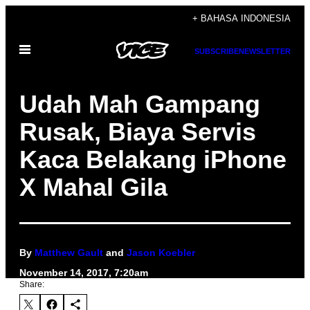
Skip
+ BAHASA INDONESIA
to
Open
content
SUBSCRIBE
NEWSLETTER
Menu
Udah Mah Gampang
Rusak, Biaya Servis
Kaca Belakang iPhone
X Mahal Gila
By
Matthew Gault
and
Jason Koebler
November 14, 2017, 7:20am
Share: