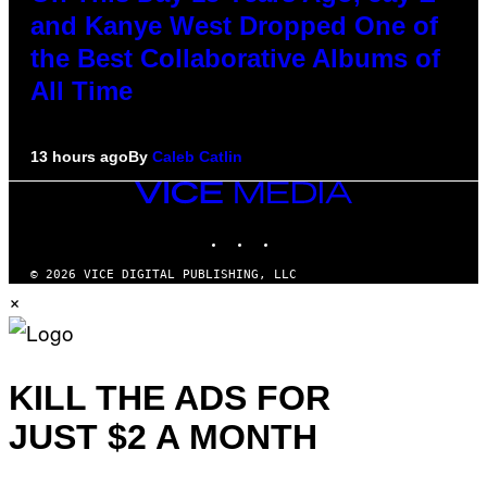
and Kanye West Dropped One of
the Best Collaborative Albums of
All Time
13 hours ago
By
Caleb Catlin
VICE
MEDIA
INSTAGRAM
TIKTOK
YOUTUBE
© 2026 VICE DIGITAL PUBLISHING, LLC
×
KILL THE ADS FOR
JUST $2 A MONTH