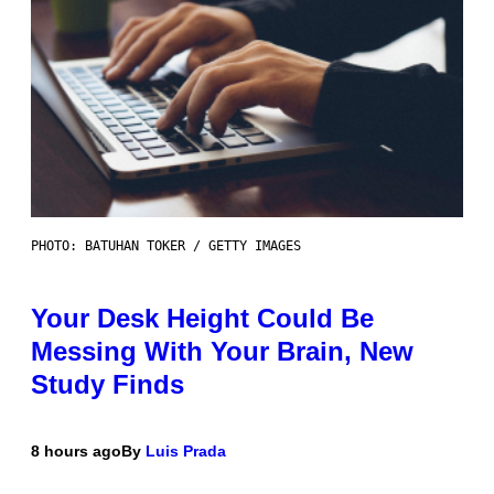
PHOTO: BATUHAN TOKER / GETTY IMAGES
Your Desk Height Could Be
Messing With Your Brain, New
Study Finds
8 hours ago
By
Luis Prada