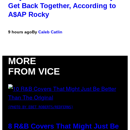
Get Back Together, According to
A$AP Rocky
9 hours ago
By
Caleb Catlin
MORE
FROM VICE
(PHOTO BY EBET ROBERTS/REDFERNS)
8 R&B Covers That Might Just Be