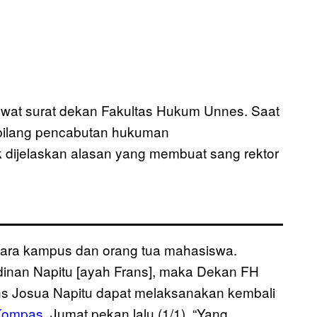
lewat surat dekan Fakultas Hukum Unnes. Saat
 bilang pencabutan hukuman
dak dijelaskan alasan yang membuat sang rektor
antara kampus dan orang tua mahasiswa.
rdinan Napitu [ayah Frans], maka Dekan FH
s Josua Napitu dapat melaksanakan kembali
ompas
, Jumat pekan lalu (1/1). “Yang