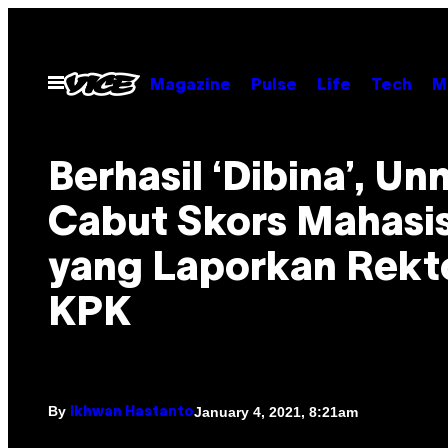
Skip
to
content
Open
Magazine
Pulse
Life
Tech
M
Menu
Berhasil ‘Dibina’, Un
Cabut Skors Mahasi
yang Laporkan Rekt
KPK
By
January 4, 2021, 8:21am
Ikhwan Hastanto