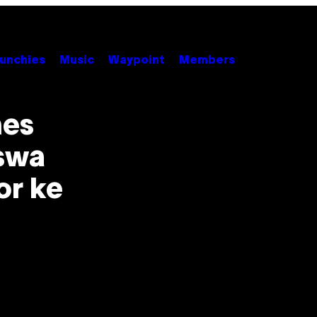
unchies
Music
Waypoint
Members
nes
swa
or ke