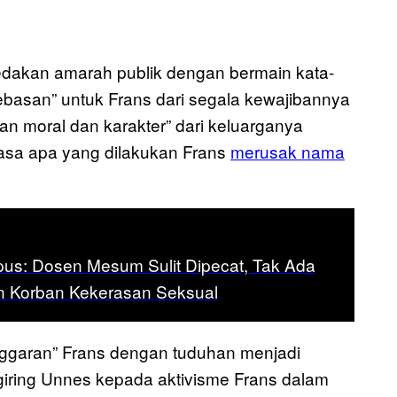
dakan amarah publik dengan bermain kata-
basan” untuk Frans dari segala kewajibannya
n moral dan karakter” dari keluarganya
rasa apa yang dilakukan Frans
merusak nama
s: Dosen Mesum Sulit Dipecat, Tak Ada
n Korban Kekerasan Seksual
ggaran” Frans dengan tuduhan menjadi
iring Unnes kepada aktivisme Frans dalam