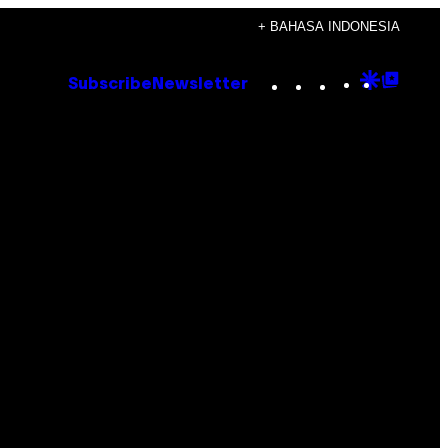
+ BAHASA INDONESIA
Instagram
TikTok
YouTube
Google
Goog
Subscribe
Newsletter
Discove
Top
Posts