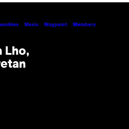
unchies
Music
Waypoint
Members
h Lho,
retan