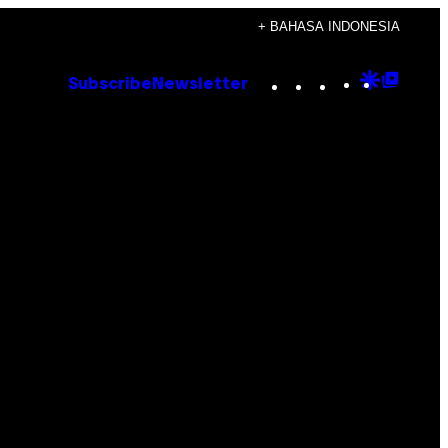
+ BAHASA INDONESIA
Instagram
TikTok
YouTube
Google
Goog
Subscribe
Newsletter
Discove
Top
Posts