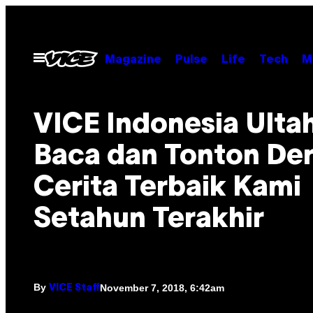
Skip
to
content
Open
Magazine
Pulse
Life
Tech
M
Menu
VICE Indonesia Ulta
Baca dan Tonton De
Cerita Terbaik Kami
Setahun Terakhir
By
November 7, 2018, 6:42am
VICE Staff