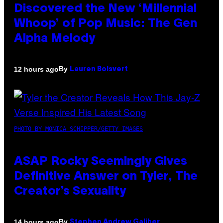
Discovered the New ‘Millennial
Whoop’ of Pop Music: The Gen
Alpha Melody
By
12 hours ago
Lauren Boisvert
PHOTO BY MONICA SCHIPPER/GETTY IMAGES
ASAP Rocky Seemingly Gives
Definitive Answer on Tyler, The
Creator’s Sexuality
By
14 hours ago
Stephen Andrew Galiher