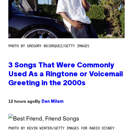
PHOTO BY GREGORY BOJORQUEZ/GETTY IMAGES
3 Songs That Were Commonly
Used As a Ringtone or Voicemail
Greeting in the 2000s
By
12 hours ago
Dan Milam
PHOTO BY KEVIN WINTER/GETTY IMAGES FOR RADIO DISNEY