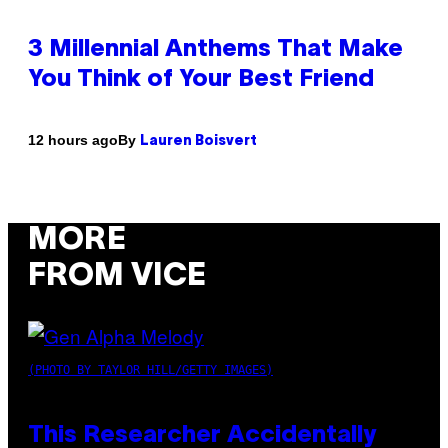
3 Millennial Anthems That Make
You Think of Your Best Friend
By
12 hours ago
Lauren Boisvert
MORE
FROM VICE
(PHOTO BY TAYLOR HILL/GETTY IMAGES)
This Researcher Accidentally