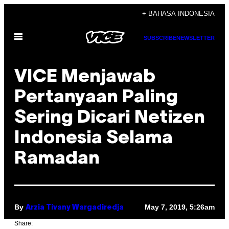
Skip
+ BAHASA INDONESIA
to
Open
content
SUBSCRIBE
NEWSLETTER
Menu
VICE Menjawab
Pertanyaan Paling
Sering Dicari Netizen
Indonesia Selama
Ramadan
By
May 7, 2019, 5:26am
Arzia Tivany Wargadiredja
Share: