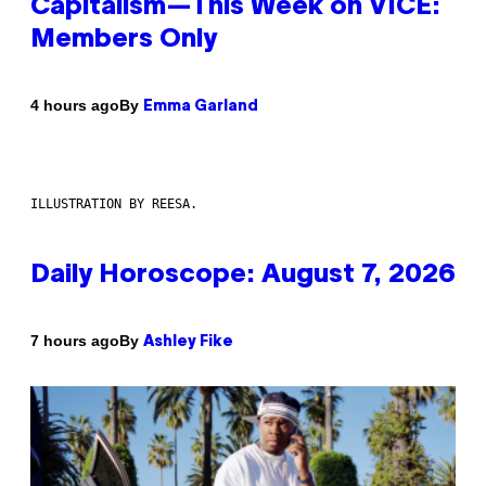
Capitalism—This Week on VICE:
Members Only
By
4 hours ago
Emma Garland
ILLUSTRATION BY REESA.
Daily Horoscope: August 7, 2026
By
7 hours ago
Ashley Fike