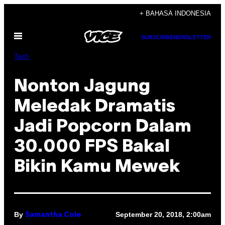
Skip
+ BAHASA INDONESIA
to
Open
content
SUBSCRIBE
NEWSLETTER
Menu
Tech
Nonton Jagung
Meledak Dramatis
Jadi Popcorn Dalam
30.000 FPS Bakal
Bikin Kamu Mewek
By
September 20, 2018, 2:00am
Samantha Cole