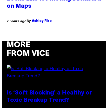
on Maps
By
2 hours ago
Ashley Fike
MORE
FROM VICE
Is ‘Soft Blocking’ a Healthy or
Toxic Breakup Trend?