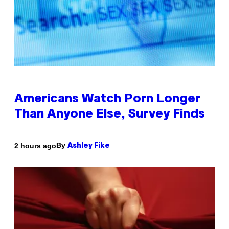
Americans Watch Porn Longer
Than Anyone Else, Survey Finds
By
2 hours ago
Ashley Fike