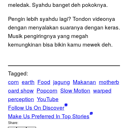
meledak. Syahdu banget deh pokoknya.
Pengin lebih syahdu lagi? Tondon videonya
dengan menyalakan suaranya dengan keras.
Musik pengiringnya yang megah
kemungkinan bisa bikin kamu mewek deh.
Tagged:
corn
earth
Food
jagung
Makanan
motherb
oard show
Popcorn
Slow Motion
warped
perception
YouTube
Follow Us On Discover
Make Us Preferred In Top Stories
Share: