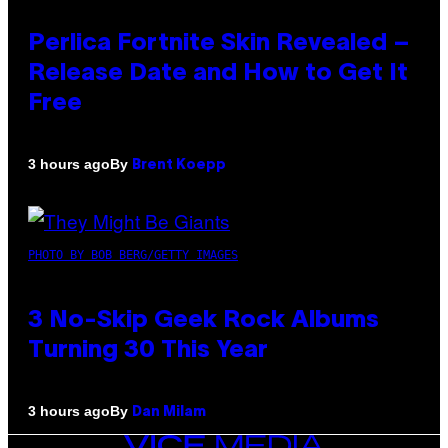
Perlica Fortnite Skin Revealed –
Release Date and How to Get It
Free
By
3 hours ago
Brent Koepp
PHOTO BY BOB BERG/GETTY IMAGES
3 No-Skip Geek Rock Albums
Turning 30 This Year
By
3 hours ago
Dan Milam
VICE