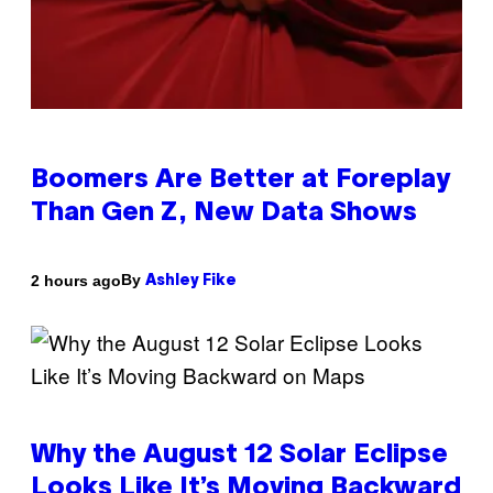
Boomers Are Better at Foreplay
Than Gen Z, New Data Shows
By
2 hours ago
Ashley Fike
Why the August 12 Solar Eclipse
Looks Like It’s Moving Backward