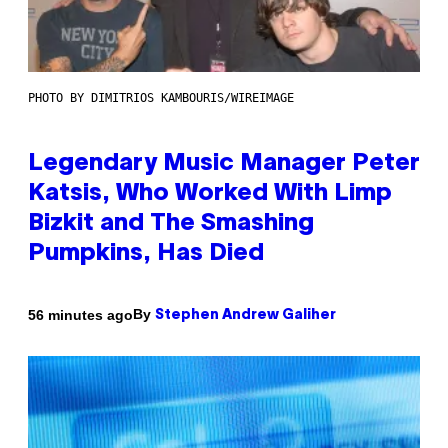
PHOTO BY DIMITRIOS KAMBOURIS/WIREIMAGE
Legendary Music Manager Peter
Katsis, Who Worked With Limp
Bizkit and The Smashing
Pumpkins, Has Died
By
56 minutes ago
Stephen Andrew Galiher