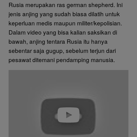
Rusia merupakan ras german shepherd. Ini
jenis anjing yang sudah biasa dilatih untuk
keperluan medis maupun militer/kepolisian.
Dalam video yang bisa kalian saksikan di
bawah, anjing tentara Rusia itu hanya
sebentar saja gugup, sebelum terjun dari
pesawat ditemani pendamping manusia.
P
l
a
y
v
i
d
e
o