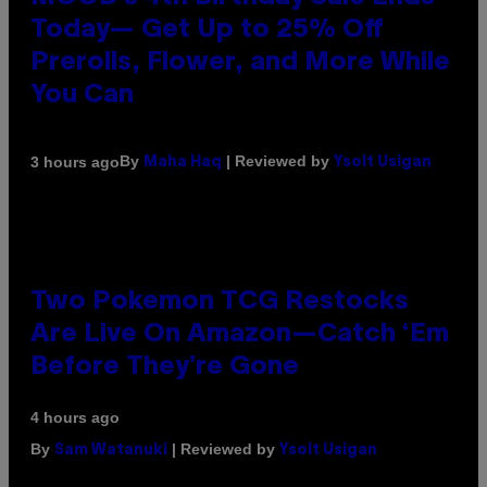
Today— Get Up to 25% Off
Prerolls, Flower, and More While
You Can
By
| Reviewed by
3 hours ago
Maha Haq
Ysolt Usigan
Two Pokemon TCG Restocks
Are Live On Amazon—Catch ‘Em
Before They’re Gone
4 hours ago
By
| Reviewed by
Sam Watanuki
Ysolt Usigan