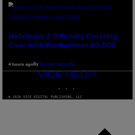
SCREENSHOT: ARROWHEAD GAME STUDIOS
Helldivers 2 Officially Crossing
Over with Warhammer 40,000
By
4 hours ago
Denny Connolly
VICE
MEDIA
INSTAGRAM
TIKTOK
YOUTUBE
© 2026 VICE DIGITAL PUBLISHING, LLC