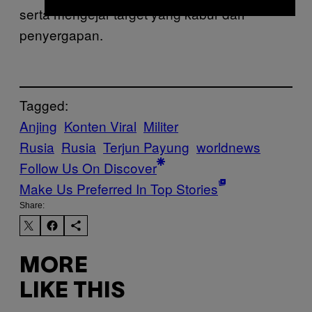
serta mengejar target yang kabur dari
penyergapan.
Tagged:
Anjing
Konten Viral
Militer
Rusia
Rusia
Terjun Payung
worldnews
Follow Us On Discover
Make Us Preferred In Top Stories
Share:
MORE
LIKE THIS