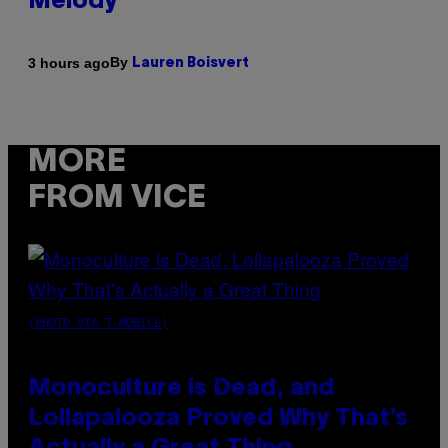
Melody
By
3 hours ago
Lauren Boisvert
MORE
FROM VICE
(PHOTO VIA T-MOBILE)
Monoculture is Dead, and
Lollapalooza Proved Why That’s