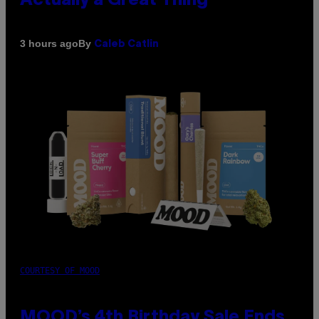
Actually a Great Thing
By
3 hours ago
Caleb Catlin
COURTESY OF MOOD
MOOD’s 4th Birthday Sale Ends