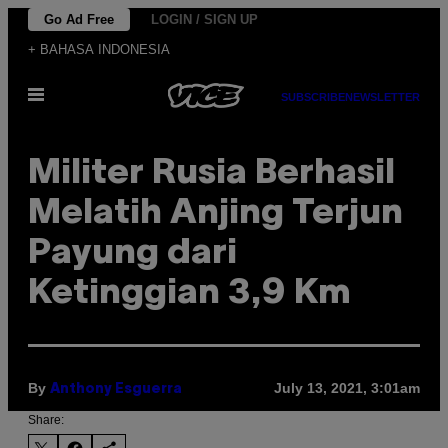
Skip
Go Ad Free
LOGIN / SIGN UP
to
+ BAHASA INDONESIA
content
Open
SUBSCRIBE
NEWSLETTER
Menu
Militer Rusia Berhasil
Melatih Anjing Terjun
Payung dari
Ketinggian 3,9 Km
By
July 13, 2021, 3:01am
Anthony Esguerra
Share: