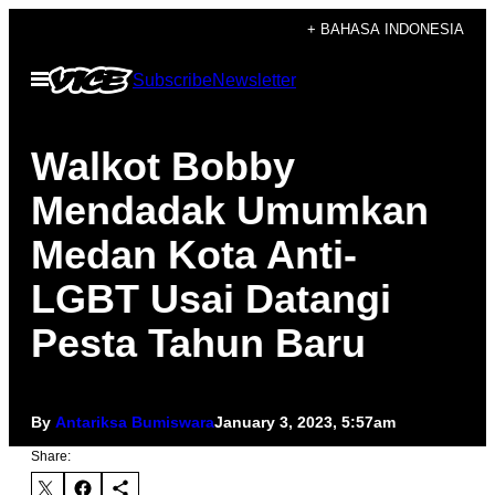
Skip
+ BAHASA INDONESIA
to
Open
Subscribe
Newsletter
content
Menu
Walkot Bobby
Mendadak Umumkan
Medan Kota Anti-
LGBT Usai Datangi
Pesta Tahun Baru
By
Antariksa Bumiswara
January 3, 2023, 5:57am
Share: