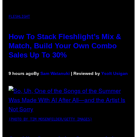
FLESHLIGHT
How To Stack Fleshlight’s Mix &
Match, Build Your Own Combo
Sales Up To 30%
9 hours ago
By
Sam Watanuki
| Reviewed by
Ysolt Usigan
(PHOTO BY TIM MOSENFELDER/GETTY IMAGES)