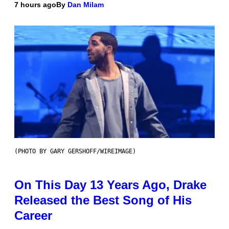
7 hours ago
By
Dan Milam
(PHOTO BY GARY GERSHOFF/WIREIMAGE)
On This Day 13 Years Ago, Drake
Released the Best Song of His
Career