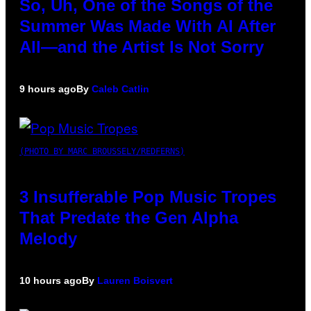
So, Uh, One of the Songs of the
Summer Was Made With AI After
All—and the Artist Is Not Sorry
9 hours ago
By
Caleb Catlin
(PHOTO BY MARC BROUSSELY/REDFERNS)
3 Insufferable Pop Music Tropes
That Predate the Gen Alpha
Melody
10 hours ago
By
Lauren Boisvert