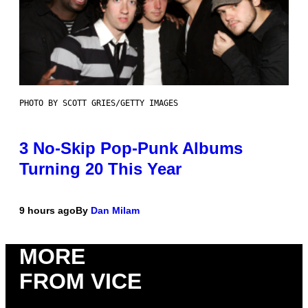
PHOTO BY SCOTT GRIES/GETTY IMAGES
3 No-Skip Pop-Punk Albums
Turning 20 This Year
9 hours ago
By
Dan Milam
MORE
FROM VICE