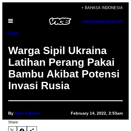
Skip
+ BAHASA INDONESIA
to
Open
content
SUBSCRIBE
NEWSLETTER
Menu
Pulse
Warga Sipil Ukraina
Latihan Perang Pakai
Bambu Akibat Potensi
Invasi Rusia
By
Dipo Faloyin
February 14, 2022, 3:53am
Share: