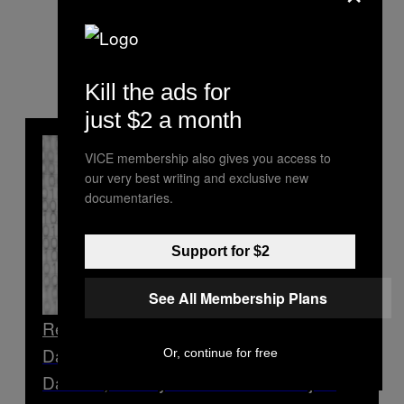
Kill the ads for
just $2 a month
VICE membership also gives you access to
our very best writing and exclusive new
documentaries.
Support for $2
See All Membership Plans
Read Next
Data Pengguna Tokopedia Bocor di
Or, continue for free
Darknet, Saatnya Ganti Password jadi