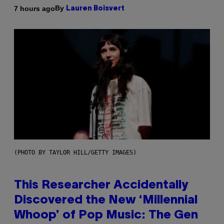
By
7 hours ago
Lauren Boisvert
(PHOTO BY TAYLOR HILL/GETTY IMAGES)
This Researcher Accidentally
Discovered the New ‘Millennial
Whoop’ of Pop Music: The Gen