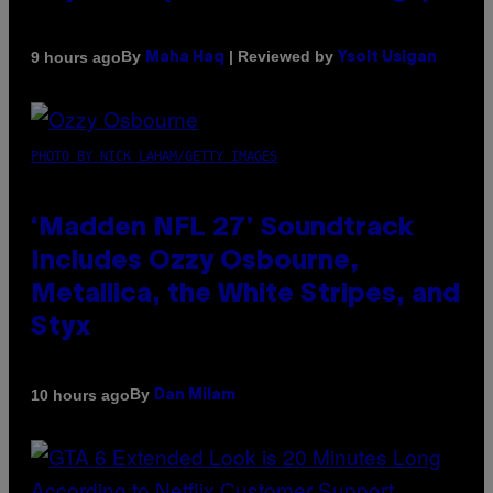
By
| Reviewed by
9 hours ago
Maha Haq
Ysolt Usigan
PHOTO BY NICK LAHAM/GETTY IMAGES
‘Madden NFL 27’ Soundtrack
Includes Ozzy Osbourne,
Metallica, the White Stripes, and
Styx
By
10 hours ago
Dan Milam