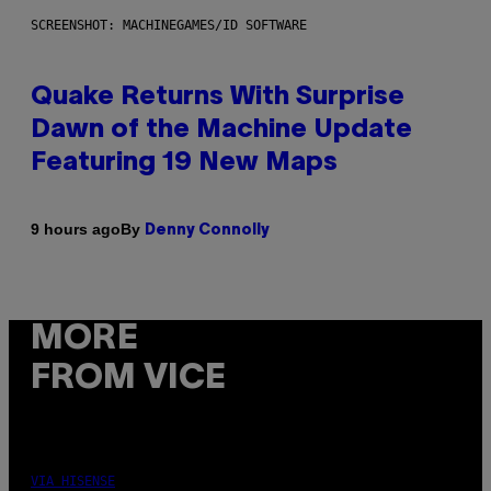
SCREENSHOT: MACHINEGAMES/ID SOFTWARE
Quake Returns With Surprise
Dawn of the Machine Update
Featuring 19 New Maps
By
9 hours ago
Denny Connolly
MORE
FROM VICE
VIA HISENSE