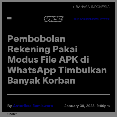
Skip
+ BAHASA INDONESIA
to
Open
content
SUBSCRIBE
NEWSLETTER
Menu
Pembobolan
Rekening Pakai
Modus File APK di
WhatsApp Timbulkan
Banyak Korban
By
January 30, 2023, 9:00pm
Antariksa Bumiswara
Share: