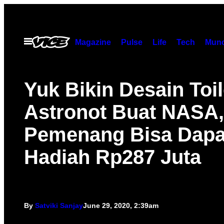
Skip
to
content
Open
Magazine
Pulse
Life
Tech
Munc
Menu
Yuk Bikin Desain Toil
Astronot Buat NASA,
Pemenang Bisa Dapa
Hadiah Rp287 Juta
By
Satviki Sanjay
June 29, 2020, 2:39am