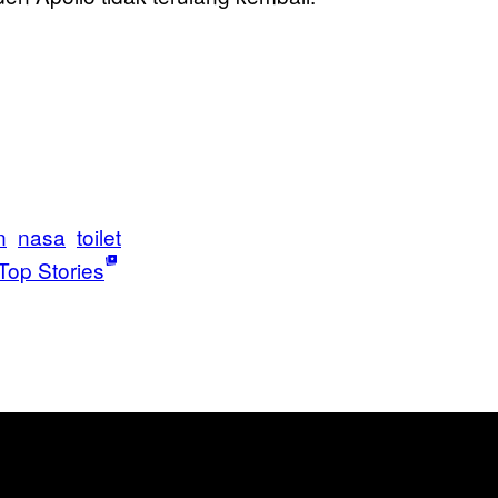
n
nasa
toilet
Top Stories