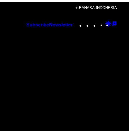
+ BAHASA INDONESIA
Instagram
TikTok
YouTube
Google
Googl
Subscribe
Newsletter
Discover
Top
Posts