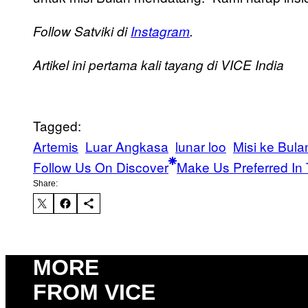
Follow Satviki di
Instagram
.
Artikel ini pertama kali tayang di VICE India
Tagged:
Artemis
Luar Angkasa
lunar loo
Misi ke Bula
Follow Us On Discover
Make Us Preferred In 
Share:
MORE
FROM VICE