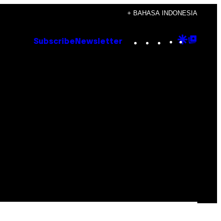
+ BAHASA INDONESIA
Instagram
TikTok
YouTube
Google
Goog
Subscribe
Newsletter
Discove
Top
Posts