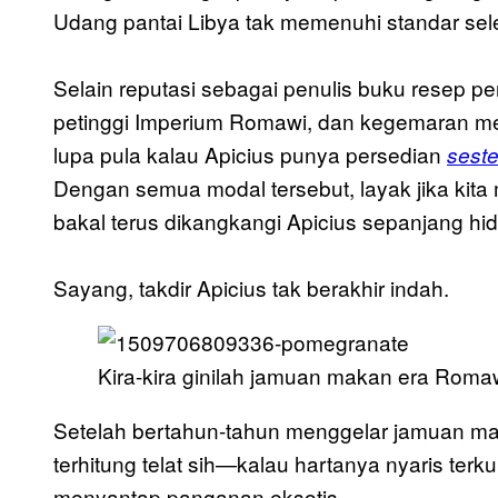
Udang pantai Libya tak memenuhi standar sel
Selain reputasi sebagai penulis buku resep 
petinggi Imperium Romawi, dan kegemaran me
lupa pula kalau Apicius punya persedian
sester
Dengan semua modal tersebut, layak jika kit
bakal terus dikangkangi Apicius sepanjang hi
Sayang, takdir Apicius tak berakhir indah.
Kira-kira ginilah jamuan makan era Romaw
Setelah bertahun-tahun menggelar jamuan m
terhitung telat sih—kalau hartanya nyaris ter
menyantap panganan eksotis.