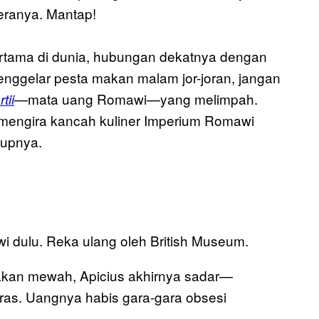
eranya. Mantap!
pertama di dunia, hubungan dekatnya dengan
nggelar pesta makan malam jor-joran, jangan
—mata uang Romawi—yang melimpah.
tii
a mengira kancah kuliner Imperium Romawi
dupnya.
i dulu. Reka ulang oleh British Museum.
akan mewah, Apicius akhirnya sadar—
kuras. Uangnya habis gara-gara obsesi