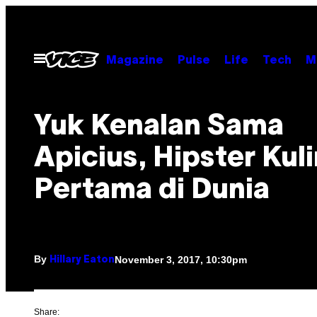
Skip
to
content
Open
Magazine
Pulse
Life
Tech
M
Menu
Yuk Kenalan Sama
Apicius, Hipster Kul
Pertama di Dunia
By
November 3, 2017, 10:30pm
Hillary Eaton
Share: