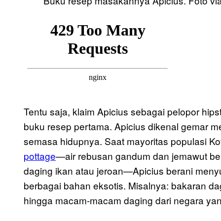
Buku resep masakannya Apicius. Foto v
Tentu saja, klaim Apicius sebagai pelopor hips
buku resep pertama. Apicius dikenal gemar
semasa hidupnya. Saat mayoritas populasi K
pottage
—air rebusan gandum dan jemawut ber
daging ikan atau jeroan—Apicius berani me
berbagai bahan eksotis. Misalnya: bakaran d
hingga macam-macam daging dari negara yan