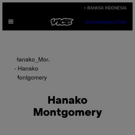
Skip
+ BAHASA INDONESIA
to
Open
content
SUBSCRIBE
NEWSLETTER
Menu
Hanako
Montgomery