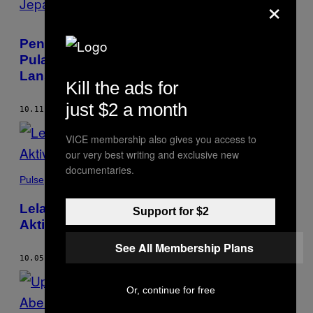
×
Penipuan Gaya Baru: Butuh Ongkos
Pulang ke Bumi, ‘Astronot’ Memeras
Lansia Jepang
Kill the ads for
just $2 a month
10.11.22
BY
HANAKO MONTGOMERY
VICE membership also gives you access to
our very best writing and exclusive new
documentaries.
Pulse
Lelaki Dulunya Pemerkosa Anak Kini Jadi
Support for $2
Aktivis Pelarangan Manga Loli di Jepang
See All Membership Plans
10.05.22
BY
HANAKO MONTGOMERY
Or, continue for free