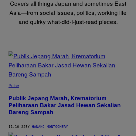
Covers all things Japan and sometimes East
Asia—from social issues, politics, working life
and quirky what-did-I-just-read pieces.
POSTS
BY
THIS
Pulse
AUTHOR
Publik Jepang Marah, Krematorium
Peliharaan Bakar Jasad Hewan Sekalian
Bareng Sampah
11.10.22
BY
HANAKO MONTGOMERY