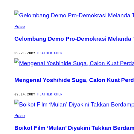
POSTS
BY
Pulse
THIS
Gelombang Demo Pro-Demokrasi Melanda Th
AUTHOR
09.21.20
BY
HEATHER CHEN
Mengenal Yoshihide Suga, Calon Kuat Perd
09.14.20
BY
HEATHER CHEN
Pulse
Boikot Film ‘Mulan’ Diyakini Takkan Berda