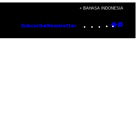
+ BAHASA INDONESIA
Instagram
TikTok
YouTube
Google
Goog
Subscribe
Newsletter
Discove
Top
Posts