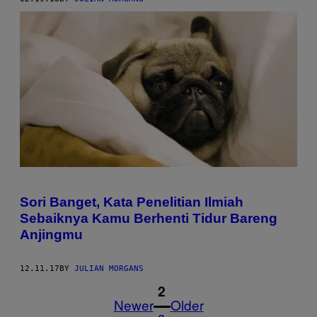
Sori Banget, Kata Penelitian Ilmiah
Sebaiknya Kamu Berhenti Tidur Bareng
Anjingmu
12.11.17
BY
JULIAN MORGANS
1
2
Newer
Older