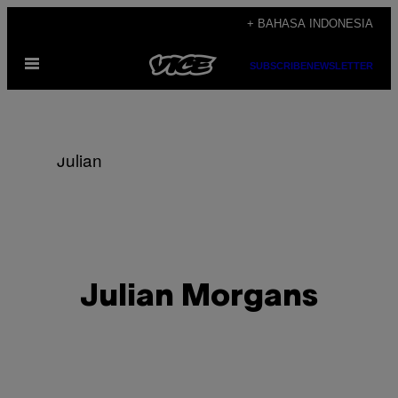
Skip
+ BAHASA INDONESIA
to
Open
content
SUBSCRIBE
NEWSLETTER
Menu
Julian Morgans