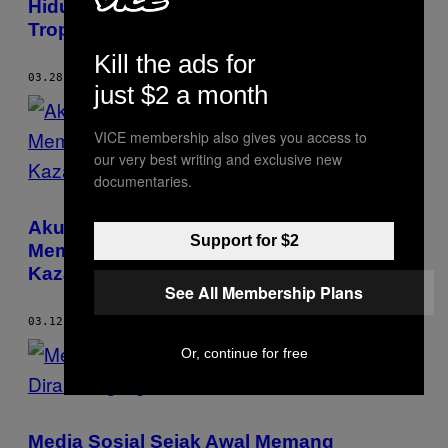
Hidup Sendirian Kayak Gembel di Pulau
Tropis
Kill the ads for
03.28.18
BY
JULIAN MORGANS
just $2 a month
VICE membership also gives you access to
our very best writing and exclusive new
documentaries.
Aku Diincar Intelijen Rusia Gara-Gara
Support for $2
Memotret Hangar Pesawat Ulang Alik di
Kazakhstan
See All Membership Plans
03.12.18
BY
JULIAN MORGANS
Or, continue for free
Media Sosial Sejak Awal Memang