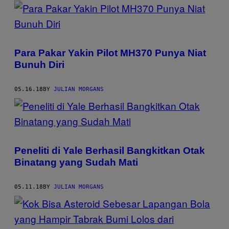
POSTS
BY
THIS
Para Pakar Yakin Pilot MH370 Punya Niat
AUTHOR
Bunuh Diri
05.16.18
BY
JULIAN MORGANS
Peneliti di Yale Berhasil Bangkitkan Otak
Binatang yang Sudah Mati
05.11.18
BY
JULIAN MORGANS