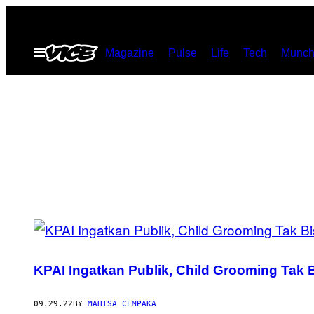
Skip
to
Open
Magazine
Pulse
Life
Tech
Munch
content
Menu
POSTS
BY
KPAI Ingatkan Publik, Child Grooming Tak 
THIS
AUTHOR
09.29.22
BY
MAHISA CEMPAKA