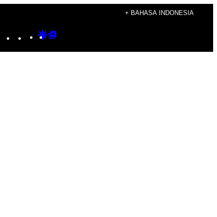
+ BAHASA INDONESIA
Instagram
TikTok
YouTube
Google
Google
Discover
Top
Posts