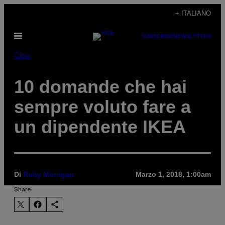
Vai
+ ITALIANO
al
Apri
SUBSCRIBE
NEWSLETTER
contenuto
il
menu
Cibo
10 domande che hai
sempre voluto fare a
un dipendente IKEA
Di
Ruby Morrigan
Marzo 1, 2018, 1:00am
Share: