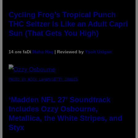
Cycling Frog’s Tropical Punch
THC Seltzer Is Like an Adult Capri
Sun (That Gets You High)
14 ore fa
Di
Maha Haq
| Reviewed by
Ysolt Usigan
PHOTO BY NICK LAHAM/GETTY IMAGES
‘Madden NFL 27’ Soundtrack
Includes Ozzy Osbourne,
Metallica, the White Stripes, and
Styx