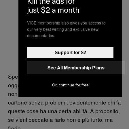
Kill the ads for
just $2 a month
VICE membership also gives you access to
our very best writing and exclusive new
documentaries.
Support for $2
See All Membership Plans
Spesso troviamo anche cartoni in cui gli
oggetti sono stati scambiati. Personalmente
Or, continue for free
non riesco mai a rimettere un oggetto in un
cartone senza problemi: evidentemente chi fa
queste cose ha una certa abilità. A proposito,
se vieni beccato a farlo non è più furto, ma
frode.