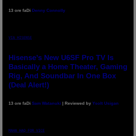
13 ore fa
Di
Denny Connolly
VIA HISENSE
Hisense’s New U6SF Pro TV Is
Basically a Home Theater, Gaming
Rig, And Soundbar In One Box
(Deal Alert!)
13 ore fa
Di
Sam Watanuki
| Reviewed by
Ysolt Usigan
MAHA HAQ FOR VICE