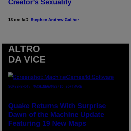
Creator’s Sexuality
13 ore fa
Di
Stephen Andrew Galiher
ALTRO
DA VICE
SCREENSHOT: MACHINEGAMES/ID SOFTWARE
Quake Returns With Surprise
Dawn of the Machine Update
Featuring 19 New Maps