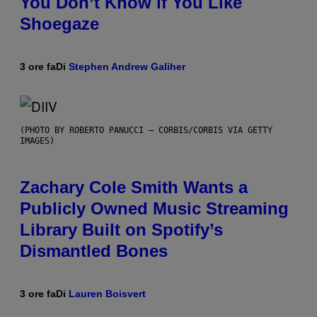
You Don’t Know if You Like
Shoegaze
3 ore fa
Di
Stephen Andrew Galiher
(PHOTO BY ROBERTO PANUCCI – CORBIS/CORBIS VIA GETTY
IMAGES)
Zachary Cole Smith Wants a
Publicly Owned Music Streaming
Library Built on Spotify’s
Dismantled Bones
3 ore fa
Di
Lauren Boisvert