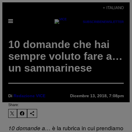
Vai
+ ITALIANO
al
Apri
contenuto
SUBSCRIBE
NEWSLETTER
il
menu
10 domande che hai
sempre voluto fare a…
un sammarinese
Di
Redazione VICE
Dicembre 13, 2018, 7:08pm
Share:
è la rubrica in cui prendiamo
10 domande a…