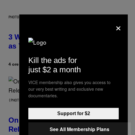
PHOTO ILLUSTRATION BY IAN WALDIE/GETTY IMAGES
×
3 Ways Your Music Taste Changes
as You Get Older
Kill the ads for
4 ore fa
Di
Dan Milam
just $2 a month
VICE membership also gives you access to
our very best writing and exclusive new
documentaries.
(PHOTO BY GARY GERSHOFF/WIREIMAGE)
Support for $2
On This Day 13 Years Ago, Drake
Released the Best Song of His
See All Membership Plans