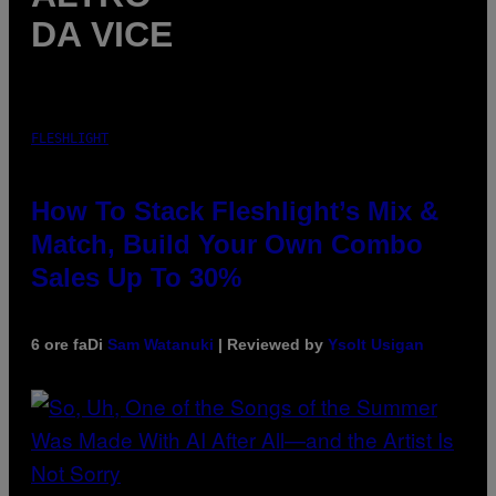
DA VICE
FLESHLIGHT
How To Stack Fleshlight’s Mix &
Match, Build Your Own Combo
Sales Up To 30%
6 ore fa
Di
Sam Watanuki
| Reviewed by
Ysolt Usigan