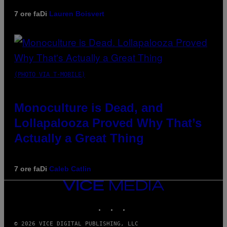
7 ore fa
Di
Lauren Boisvert
(PHOTO VIA T-MOBILE)
Monoculture is Dead, and
Lollapalooza Proved Why That’s
Actually a Great Thing
7 ore fa
Di
Caleb Catlin
VICE
MEDIA
INSTAGRAM
TIKTOK
YOUTUBE
© 2026 VICE DIGITAL PUBLISHING, LLC