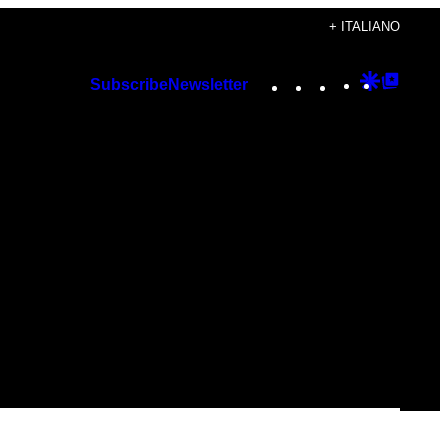
+ ITALIANO
Instagram
TikTok
YouTube
Google
Googl
Subscribe
Newsletter
Discover
Top
Posts