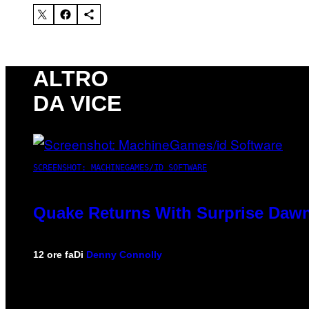
ALTRO
DA VICE
SCREENSHOT: MACHINEGAMES/ID SOFTWARE
Quake Returns With Surprise Dawn
12 ore fa
Di
Denny Connolly