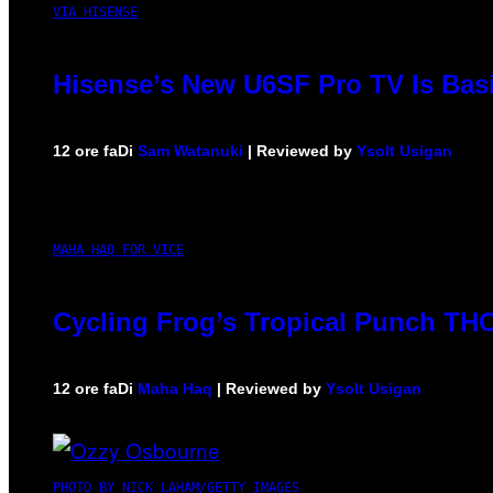
VIA HISENSE
Hisense’s New U6SF Pro TV Is Basi
12 ore fa
Di
Sam Watanuki
| Reviewed by
Ysolt Usigan
MAHA HAQ FOR VICE
Cycling Frog’s Tropical Punch THC 
12 ore fa
Di
Maha Haq
| Reviewed by
Ysolt Usigan
PHOTO BY NICK LAHAM/GETTY IMAGES