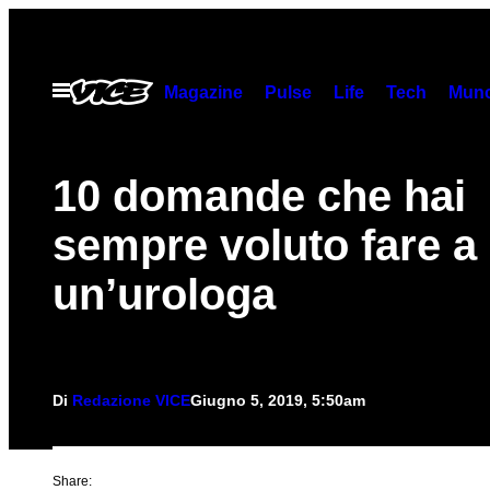
Vai
al
contenuto
Apri
Magazine
Pulse
Life
Tech
Munc
il
menu
10 domande che hai
sempre voluto fare a
un’urologa
Di
Redazione VICE
Giugno 5, 2019, 5:50am
Share: