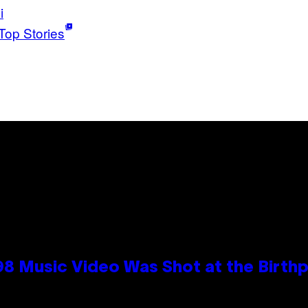
i
Top Stories
98 Music Video Was Shot at the Birthp