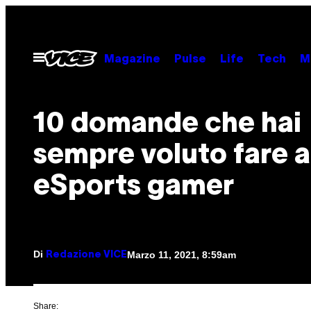
Vai
al
contenuto
Apri
Magazine
Pulse
Life
Tech
M
il
menu
10 domande che hai
sempre voluto fare 
eSports gamer
Di
Marzo 11, 2021, 8:59am
Redazione VICE
Share: