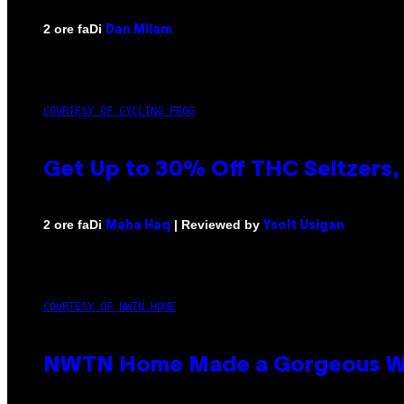
Di
2 ore fa
Dan Milam
COURTESY OF CYCLING FROG
Get Up to 30% Off THC Seltzers, 
Di
| Reviewed by
2 ore fa
Maha Haq
Ysolt Usigan
COURTESY OF NWTN HOME
NWTN Home Made a Gorgeous Weed 