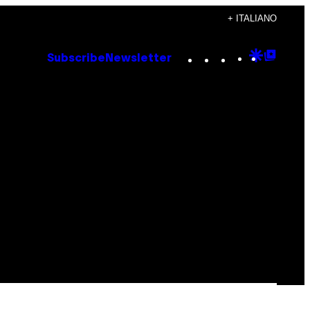
+ ITALIANO
Instagram
TikTok
YouTube
Google
Goog
Subscribe
Newsletter
Discove
Top
Posts