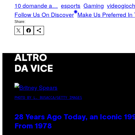
10 domande a…
esports
Gaming
videogioch
Follow Us On Discover
Make Us Preferred In 
Share:
ALTRO
DA VICE
PHOTO BY L. BUSACCA/GETTY IMAGES
28 Years Ago Today, an Iconic 19
From 1978