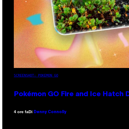
SCREENSHOT: POKEMON GO
Pokémon GO Fire and Ice Hatch D
Di
4 ore fa
Denny Connolly