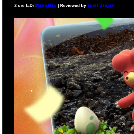
Di
| Reviewed by
2 ore fa
Maha Haq
Ysolt Usigan