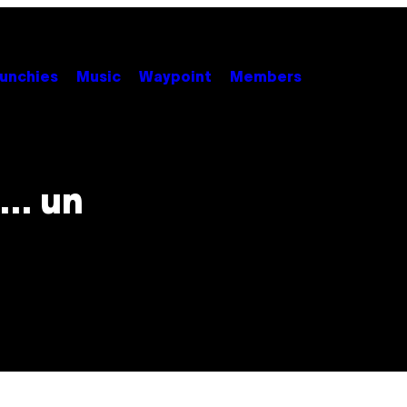
unchies
Music
Waypoint
Members
a… un