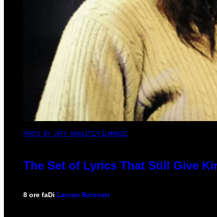
PHOTO BY JEFF KRAVITZ/FILMMAGIC
The Set of Lyrics That Still Give
8 ore fa
Di
Lauren Boisvert