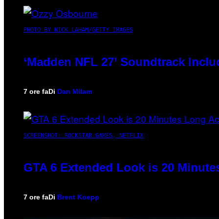
PHOTO BY NICK LAHAM/GETTY IMAGES
‘Madden NFL 27’ Soundtrack Includ
7 ore fa
Di
Dan Milam
SCREENSHOT: ROCKSTAR GAMES, NETFLIX
GTA 6 Extended Look is 20 Minute
7 ore fa
Di
Brent Koepp