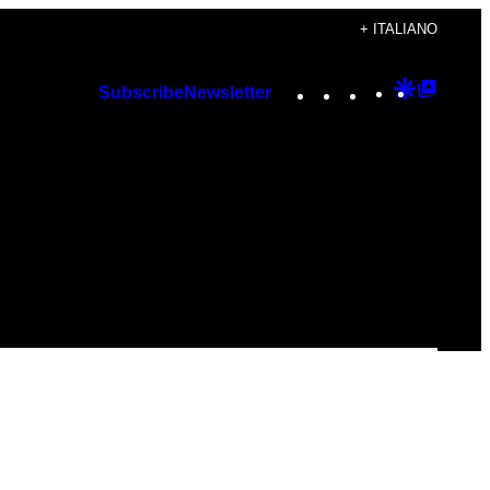
+ ITALIANO
Instagram
TikTok
YouTube
Google
Googl
Subscribe
Newsletter
Discover
Top
Posts