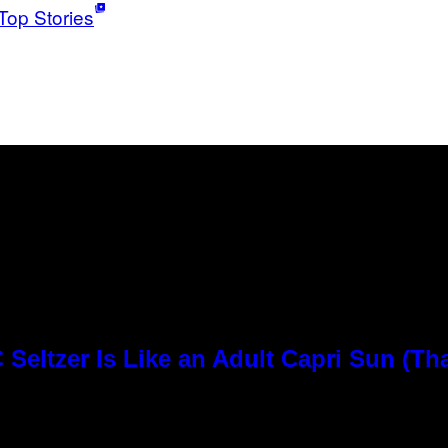
Top Stories
Seltzer Is Like an Adult Capri Sun (Th