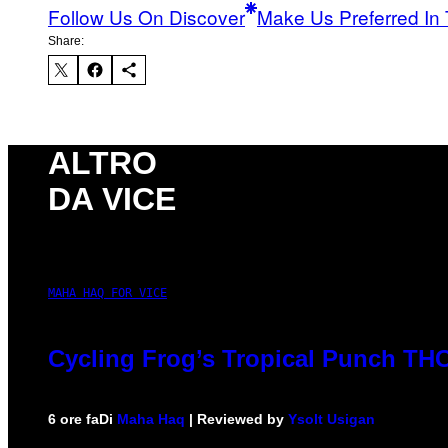
Follow Us On Discover
Make Us Preferred In 
Share:
ALTRO
DA VICE
MAHA HAQ FOR VICE
Cycling Frog’s Tropical Punch THC 
6 ore fa
Di
Maha Haq
| Reviewed by
Ysolt Usigan