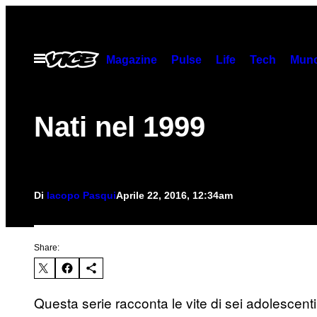
Vai
al
contenuto
Apri
Magazine
Pulse
Life
Tech
Munc
il
menu
Nati nel 1999
Di
Iacopo Pasqui
Aprile 22, 2016, 12:34am
Share:
Questa serie racconta le vite di sei adolescenti 