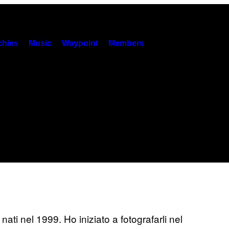
hies
Music
Waypoint
Members
nati nel 1999. Ho iniziato a fotografarli nel