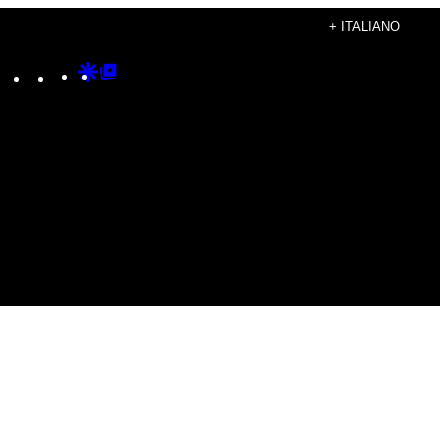
+ ITALIANO
Instagram
TikTok
YouTube
Google
Google
Discover
Top
Posts