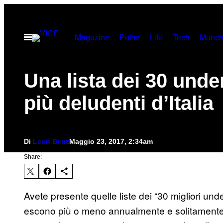
Vai
al
Apri
Magazine
Pulse
Life
Tech
Munch
contenuto
il
menu
Una lista dei 30 unde
più deludenti d’Italia
Di
Leon Benz
Maggio 23, 2017, 2:34am
Share:
Avete presente quelle liste dei “30 migliori un
escono più o meno annualmente e solitamente 