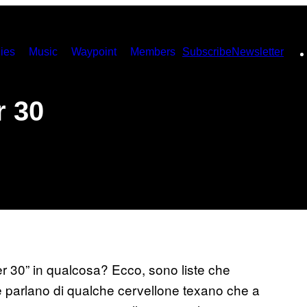
ies
Music
Waypoint
Members
Subscribe
Newsletter
r 30
der 30” in qualcosa? Ecco, sono liste che
parlano di qualche cervellone texano che a