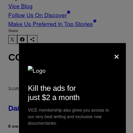
Vice Blog
Follow Us On Discover
Make Us Preferred In Top Stories
Share:
×
CONTENUTI SIMILI
Kill the ads for
ILLUSTRATION BY REESA.
just $2 a month
Daily Horoscope: August 6, 2026
VICE membership also gives you access to
our very best writing and exclusive new
documentaries.
6 ore fa
Di
Ashley Fike