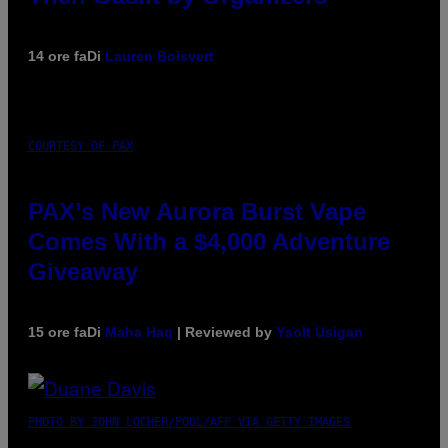
14 ore fa
Di
Lauren Boisvert
COURTESY OF PAX
PAX’s New Aurora Burst Vape
Comes With a $4,000 Adventure
Giveaway
15 ore fa
Di
Maha Haq
| Reviewed by
Ysolt Usigan
PHOTO BY JOHN LOCHER/POOL/AFP VIA GETTY IMAGES