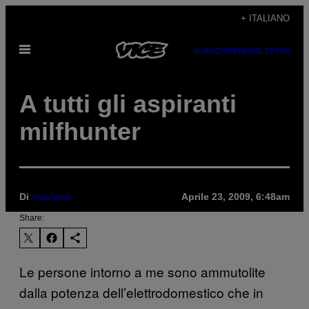
Vai
+ ITALIANO
al
Apri
contenuto
SUBSCRIBE
NEWSLETTER
il
menu
A tutti gli aspiranti
milfhunter
Di
viceland
Aprile 23, 2009, 6:48am
Share:
Le persone intorno a me sono ammutolite
dalla potenza dell’elettrodomestico che in