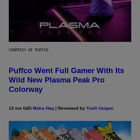
COURTESY OF PUFFCO
Puffco Went Full Gamer With Its
Wild New Plasma Peak Pro
Colorway
13 ore fa
Di
Maha Haq
| Reviewed by
Ysolt Usigan