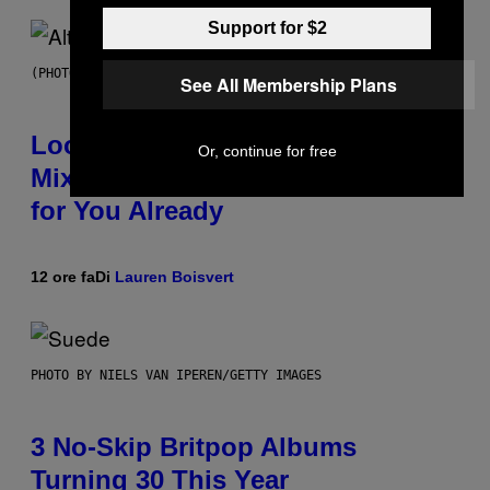
Support for $2
(PHOTO BY MICK HUTSON/REDFERNS)
See All Membership Plans
Looking For the Perfect Alt-Rock
Or, continue for free
Mixtape for Your Boo? I Made It
for You Already
12 ore fa
Di
Lauren Boisvert
PHOTO BY NIELS VAN IPEREN/GETTY IMAGES
3 No-Skip Britpop Albums
Turning 30 This Year