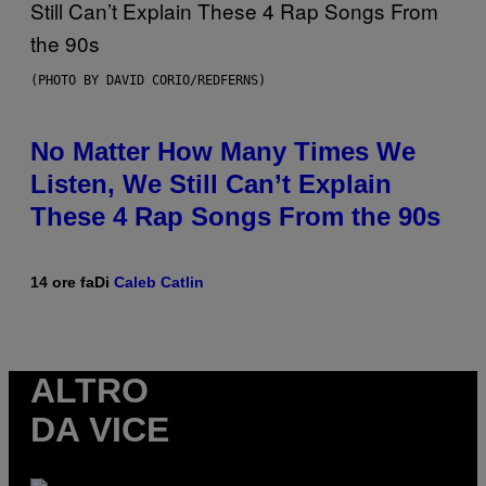
(PHOTO BY DAVID CORIO/REDFERNS)
No Matter How Many Times We
Listen, We Still Can’t Explain
These 4 Rap Songs From the 90s
14 ore fa
Di
Caleb Catlin
ALTRO
DA VICE