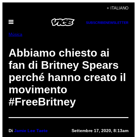
Vai
+ ITALIANO
al
Apri
contenuto
SUBSCRIBE
NEWSLETTER
il
menu
Música
Abbiamo chiesto ai
fan di Britney Spears
perché hanno creato il
movimento
#FreeBritney
Di
Jamie Lee Taete
Settembre 17, 2020, 8:13am