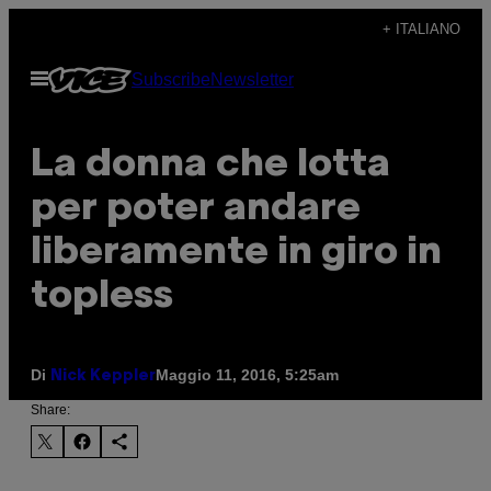
Vai
+ ITALIANO
al
Apri
Subscribe
Newsletter
contenuto
il
menu
La donna che lotta
per poter andare
liberamente in giro in
topless
Di
Maggio 11, 2016, 5:25am
Nick Keppler
Share: