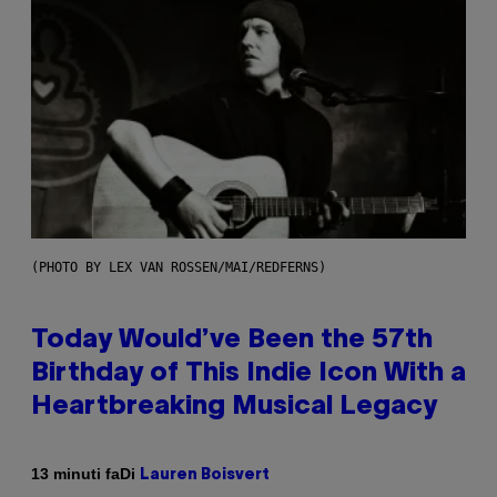
(PHOTO BY LEX VAN ROSSEN/MAI/REDFERNS)
Today Would’ve Been the 57th
Birthday of This Indie Icon With a
Heartbreaking Musical Legacy
Di
13 minuti fa
Lauren Boisvert