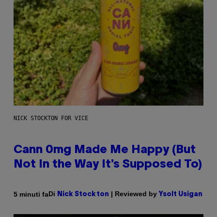
NICK STOCKTON FOR VICE
Cann 0mg Made Me Happy (But
Not In the Way It’s Supposed To)
Di
| Reviewed by
5 minuti fa
Nick Stockton
Ysolt Usigan