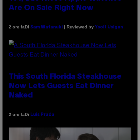
Are On Sale Right Now
Di
| Reviewed by
2 ore fa
Sam Watanuki
Ysolt Usigan
This South Florida Steakhouse
Now Lets Guests Eat Dinner
Naked
Di
2 ore fa
Luis Prada