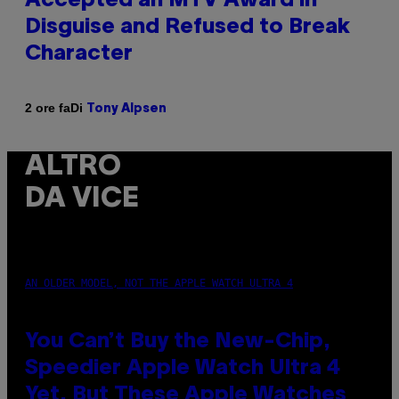
Accepted an MTV Award in
Disguise and Refused to Break
Character
Di
2 ore fa
Tony Alpsen
ALTRO
DA VICE
AN OLDER MODEL, NOT THE APPLE WATCH ULTRA 4
You Can’t Buy the New-Chip,
Speedier Apple Watch Ultra 4
Yet, But These Apple Watches