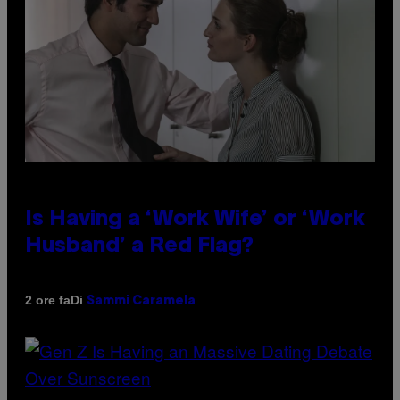
Is Having a ‘Work Wife’ or ‘Work
Husband’ a Red Flag?
Di
2 ore fa
Sammi Caramela