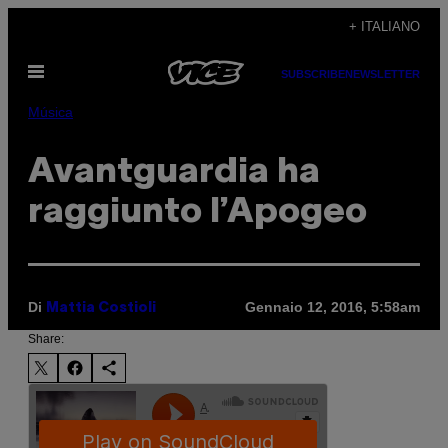
Vai
+ ITALIANO
al
Apri
contenuto
SUBSCRIBE
NEWSLETTER
il
menu
Música
Avantguardia ha
raggiunto l’Apogeo
Di
Gennaio 12, 2016, 5:58am
Mattia Costioli
Share: