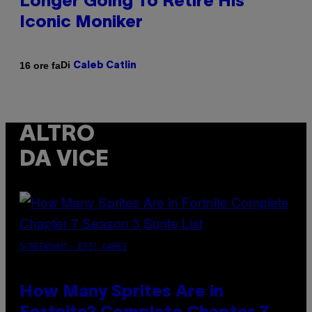
Longer Going To Retire His
Iconic Moniker
Di
16 ore fa
Caleb Catlin
ALTRO
DA VICE
SCREENSHOT: EPIC GAMES
How Many Sprites Are in