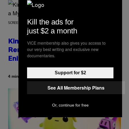
Kill the ads for
SCREENSHOT: SQUARE ENIX
just $2 a month
Kingdom Hearts 4 Release Date
VICE membership also gives you access to
our very best writing and exclusive new
Remains a Mystery After Square
documentaries.
Enix Financial Report
Support for $2
Di
4 minuti fa
Brent Koepp
See All Membership Plans
Or, continue for free