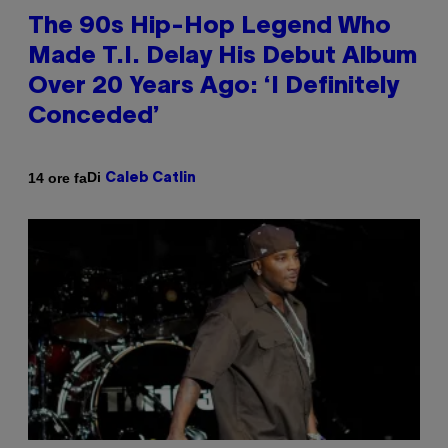
The 90s Hip-Hop Legend Who
Made T.I. Delay His Debut Album
Over 20 Years Ago: ‘I Definitely
Conceded’
Di
14 ore fa
Caleb Catlin