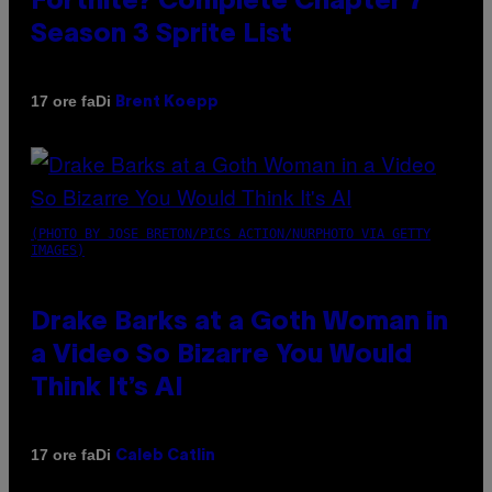
Fortnite? Complete Chapter 7
Season 3 Sprite List
Di
17 ore fa
Brent Koepp
(PHOTO BY JOSE BRETON/PICS ACTION/NURPHOTO VIA GETTY
IMAGES)
Drake Barks at a Goth Woman in
a Video So Bizarre You Would
Think It’s AI
Di
17 ore fa
Caleb Catlin