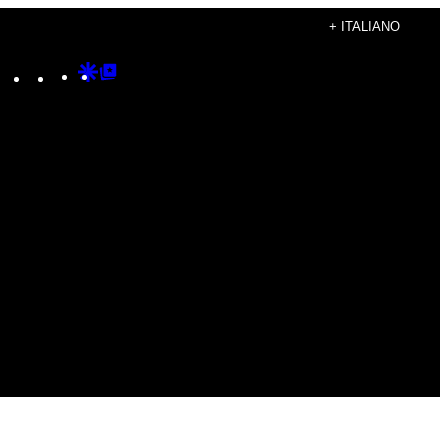
+ ITALIANO
Instagram
TikTok
YouTube
Google
Google
Discover
Top
Posts