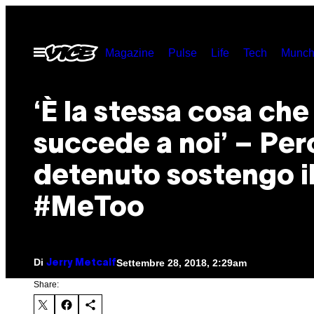
Vai
al
Apri
Magazine
Pulse
Life
Tech
Munch
contenuto
il
menu
‘È la stessa cosa che
succede a noi’ – Per
detenuto sostengo i
#MeToo
Di
Settembre 28, 2018, 2:29am
Jerry Metcalf
Share: