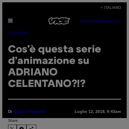
Vai
+ ITALIANO
al
Apri
contenuto
SUBSCRIBE
NEWSLETTER
il
menu
Tecnología
Cos’è questa serie
d’animazione su
ADRIANO
CELENTANO?!?
Di
Luglio 12, 2018, 9:43am
Giulia Trincardi
Share: