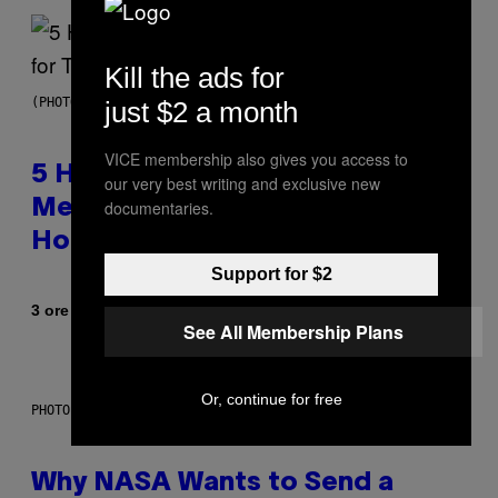
Kill the ads for
(PHOTO BY STEVE GRANITZ/WIREIMAGE)
just $2 a month
VICE membership also gives you access to
5 Hip-Hop Songs That Are Most
our very best writing and exclusive new
documentaries.
Memorable for Their Classic
Hooks
Support for $2
Di
3 ore fa
Caleb Catlin
See All Membership Plans
Or, continue for free
PHOTO: NASA; DR PIXEL / GETTY IMAGES
Why NASA Wants to Send a