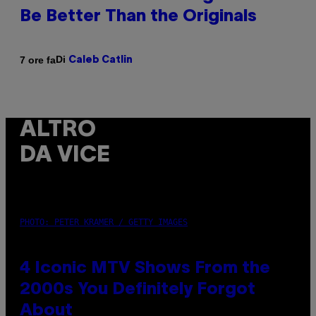
Be Better Than the Originals
Di
7 ore fa
Caleb Catlin
ALTRO
DA VICE
PHOTO: PETER KRAMER / GETTY IMAGES
4 Iconic MTV Shows From the
2000s You Definitely Forgot
About