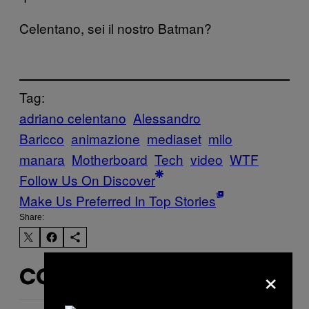
Celentano, sei il nostro Batman?
Tag:
adriano celentano
Alessandro
Baricco
animazione
mediaset
milo
manara
Motherboard
Tech
video
WTF
Follow Us On Discover
Make Us Preferred In Top Stories
Share:
×
CONTENUTI SIMILI