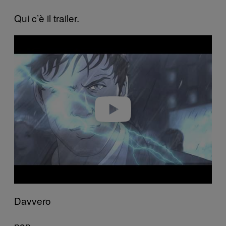
Qui c’è il trailer.
P
l
a
y
v
i
d
e
o
Davvero
non