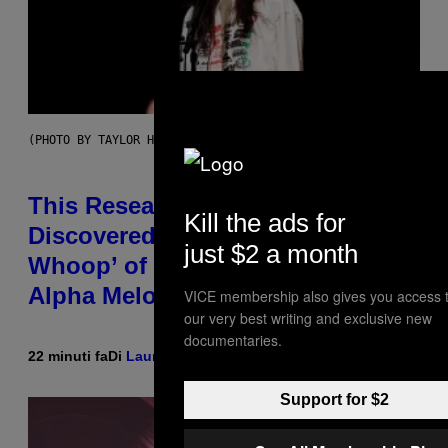
(PHOTO BY TAYLOR HILL/GETTY IMAGES)
This Researcher Accidentally
Kill the ads for
Discovered the New ‘Millennial
just $2 a month
Whoop’ of Pop Music: The Gen
Alpha Melody
VICE membership also gives you access 
our very best writing and exclusive new
documentaries.
22 minuti fa
Di
Lauren Boisvert
Support for $2