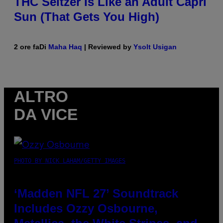
THC Seltzer Is Like an Adult Capri
Sun (That Gets You High)
2 ore fa
Di
Maha Haq
| Reviewed by
Ysolt Usigan
ALTRO
DA VICE
PHOTO BY NICK LAHAM/GETTY IMAGES
‘Madden NFL 27’ Soundtrack
Includes Ozzy Osbourne,