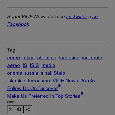
Segui VICE News Italia su
su Twitter
e
su
Facebook
Tag:
aéreo
africa
attentato
farnesina
incidente
aereo
IS
ISIS
medio
oriente
russia
sinai
Stato
Islamico
terrorismo
VICE News
βόμβα
Follow Us On Discover
Make Us Preferred In Top Stories
Share: