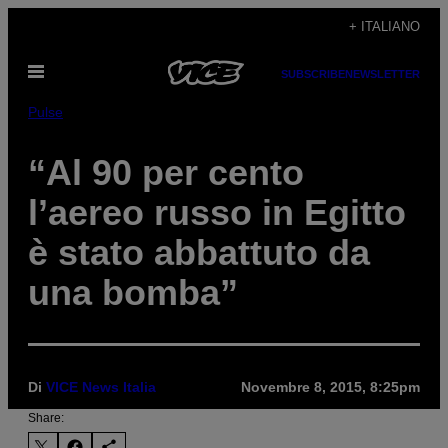
Vai
+ ITALIANO
al
Apri
contenuto
SUBSCRIBE
NEWSLETTER
il
menu
Pulse
“Al 90 per cento
l’aereo russo in Egitto
è stato abbattuto da
una bomba”
Di
VICE News Italia
Novembre 8, 2015, 8:25pm
Share: