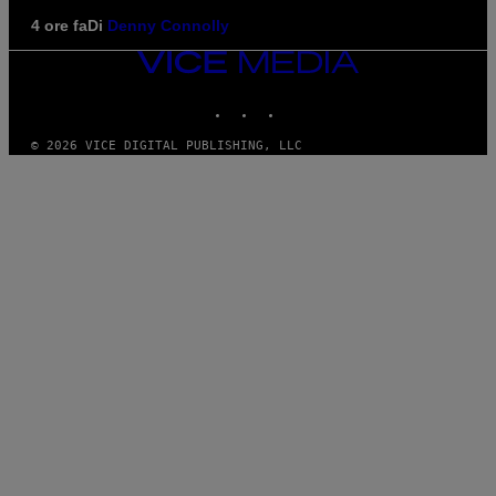
4 ore fa
Di
Denny Connolly
VICE
MEDIA
INSTAGRAM
TIKTOK
YOUTUBE
© 2026 VICE DIGITAL PUBLISHING, LLC