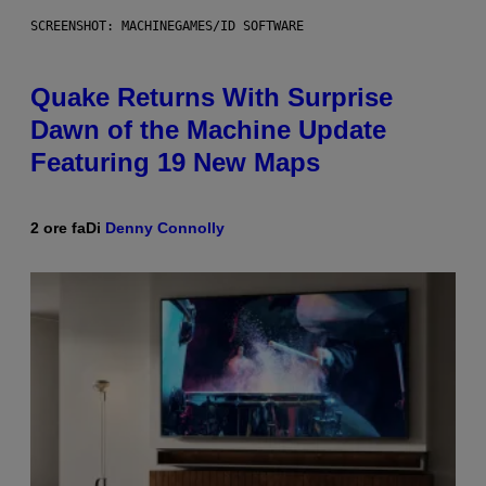
SCREENSHOT: MACHINEGAMES/ID SOFTWARE
Quake Returns With Surprise
Dawn of the Machine Update
Featuring 19 New Maps
2 ore fa
Di
Denny Connolly