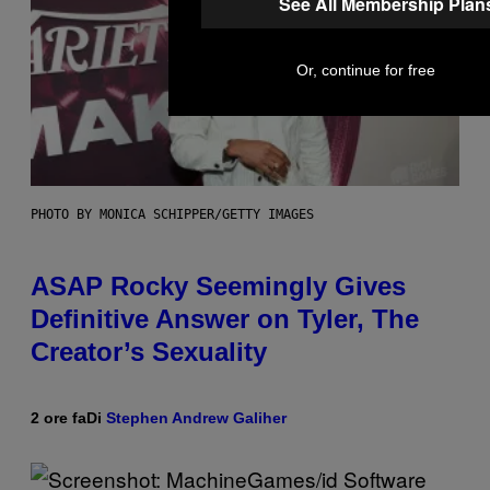
See All Membership Plan
Or, continue for free
PHOTO BY MONICA SCHIPPER/GETTY IMAGES
ASAP Rocky Seemingly Gives
Definitive Answer on Tyler, The
Creator’s Sexuality
2 ore fa
Di
Stephen Andrew Galiher