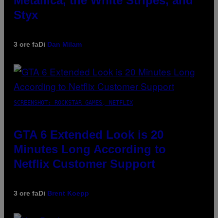
Metallica, the White Stripes, and
Styx
3 ore fa
Di
Dan Milam
SCREENSHOT: ROCKSTAR GAMES, NETFLIX
GTA 6 Extended Look is 20
Minutes Long According to
Netflix Customer Support
3 ore fa
Di
Brent Koepp