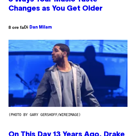
Changes as You Get Older
Di
8 ore fa
Dan Milam
(PHOTO BY GARY GERSHOFF/WIREIMAGE)
On This Day 13 Years Ago, Drake