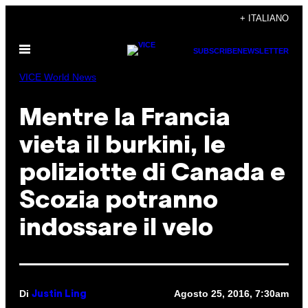
Vai
+ ITALIANO
al
Apri
contenuto
SUBSCRIBE
NEWSLETTER
il
menu
VICE World News
Mentre la Francia
vieta il burkini, le
poliziotte di Canada e
Scozia potranno
indossare il velo
Di
Agosto 25, 2016, 7:30am
Justin Ling