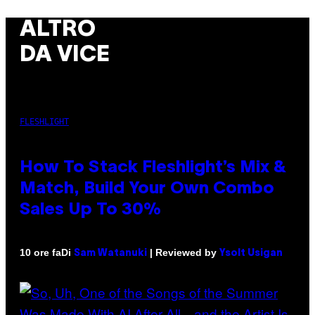
ALTRO
DA VICE
FLESHLIGHT
How To Stack Fleshlight’s Mix &
Match, Build Your Own Combo
Sales Up To 30%
Di
| Reviewed by
10 ore fa
Sam Watanuki
Ysolt Usigan