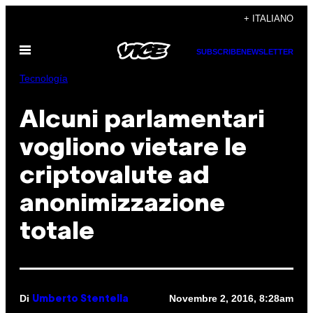
Vai
+ ITALIANO
al
Apri
contenuto
SUBSCRIBE
NEWSLETTER
il
menu
Tecnología
Alcuni parlamentari
vogliono vietare le
criptovalute ad
anonimizzazione
totale
Di
Novembre 2, 2016, 8:28am
Umberto Stentella