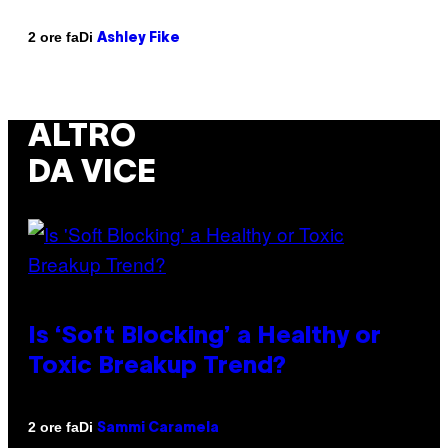
Di
2 ore fa
Ashley Fike
ALTRO
DA VICE
Is ‘Soft Blocking’ a Healthy or
Toxic Breakup Trend?
Di
2 ore fa
Sammi Caramela