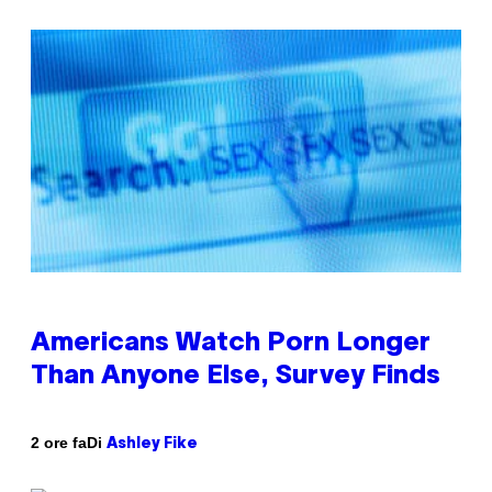
Americans Watch Porn Longer
Than Anyone Else, Survey Finds
Di
2 ore fa
Ashley Fike