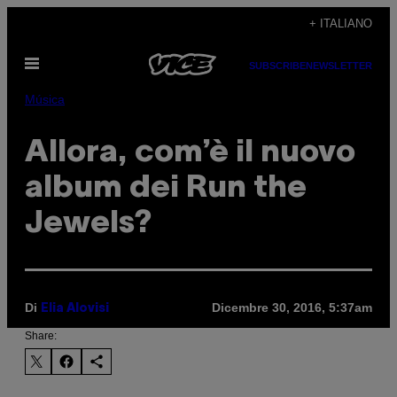
Vai
+ ITALIANO
al
Apri
contenuto
SUBSCRIBE
NEWSLETTER
il
menu
Música
Allora, com’è il nuovo
album dei Run the
Jewels?
Di
Dicembre 30, 2016, 5:37am
Elia Alovisi
Share: