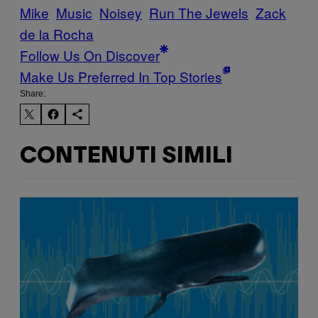
Mike
Music
Noisey
Run The Jewels
Zack
de la Rocha
Follow Us On Discover
Make Us Preferred In Top Stories
Share:
CONTENUTI SIMILI