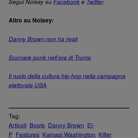
Segui Noisey su
Facebook
e
Twitter
.
Altro su Noisey:
Danny Brown non ha rivali
Suonare punk nell’era di Trump
Il ruolo della cultura hip-hop nella campagna
elettorale USA
Tag:
Articoli
Boots
Danny Brown
El-
P
Features
Kamasi Washington
Killer