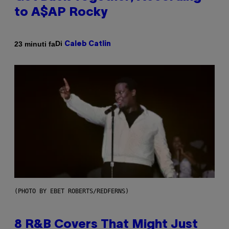
to A$AP Rocky
Di
23 minuti fa
Caleb Catlin
(PHOTO BY EBET ROBERTS/REDFERNS)
8 R&B Covers That Might Just