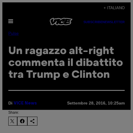
Vai
+ ITALIANO
al
Apri
contenuto
SUBSCRIBE
NEWSLETTER
il
menu
Pulse
Un ragazzo alt-right
commenta il dibattito
tra Trump e Clinton
Di
Settembre 28, 2016, 10:25am
VICE News
Share: