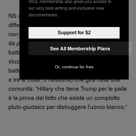
(@thefader)
September 27, 2016
VICE membership also gives you access to
our very best writing and exclusive new
NS crede esistano effettivamente delle
documentaries.
differenze genetiche fra gruppi razziali, e che
non se ne parli per colpa di buonismo e ansia
Support for $2
da
. Dopo aver fatto una
politicamente corretto
See All Membership Plans
battuta sui media progressisti, però, cerco di
stuzzicarlo replicando con una
Or, continue for free
battuta/cospirazione/paradosso (ancora: tutte
e tre le cose, o nessuna) che gira nelle sue
comunità: “Hillary che tiene Trump per le palle
è la prova del fatto che esiste un complotto
pluto-giudaico per distruggere l’uomo bianco.”