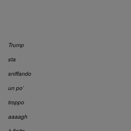
Trump
sta
sniffando
un po’
troppo
aaaagh
è finita