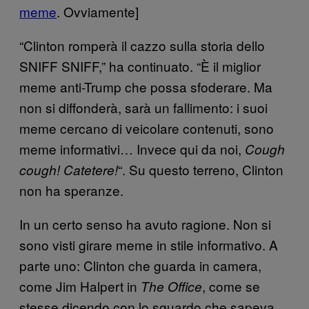
meme
. Ovviamente]
“Clinton romperà il cazzo sulla storia dello
SNIFF SNIFF,” ha continuato. “È il miglior
meme anti-Trump che possa sfoderare. Ma
non si diffonderà, sarà un fallimento: i suoi
meme cercano di veicolare contenuti, sono
meme informativi… Invece qui da noi,
C
ough
“. Su questo terreno, Clinton
cough! Catetere!
non ha speranze.
In un certo senso ha avuto ragione. Non si
sono visti girare meme in stile informativo. A
parte uno: Clinton che guarda in camera,
come Jim Halpert in
, come se
The Office
stesse dicendo con lo sguardo che sapeva