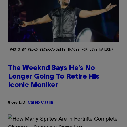
(PHOTO BY PEDRO BECERRA/GETTY IMAGES FOR LIVE NATION)
The Weeknd Says He’s No
Longer Going To Retire His
Iconic Moniker
Di
8 ore fa
Caleb Catlin