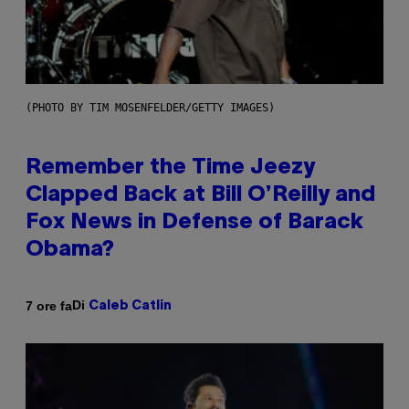
(PHOTO BY TIM MOSENFELDER/GETTY IMAGES)
Remember the Time Jeezy
Clapped Back at Bill O’Reilly and
Fox News in Defense of Barack
Obama?
Di
7 ore fa
Caleb Catlin