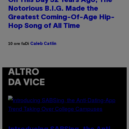
On This Day 32 Years Ago, The
Notorious B.I.G. Made the
Greatest Coming-Of-Age Hip-
Hop Song of All Time
Di
10 ore fa
Caleb Catlin
ALTRO
DA VICE