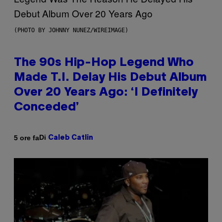
(PHOTO BY JOHNNY NUNEZ/WIREIMAGE)
The 90s Hip-Hop Legend Who
Made T.I. Delay His Debut Album
Over 20 Years Ago: ‘I Definitely
Conceded’
Di
5 ore fa
Caleb Catlin