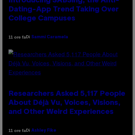
Introducing SABSing, the Anti-
Dating-App Trend Taking Over
College Campuses
Di
11 ore fa
Sammi Caramela
Researchers Asked 5,117 People
About Déjà Vu, Voices, Visions,
and Other Weird Experiences
Di
11 ore fa
Ashley Fike