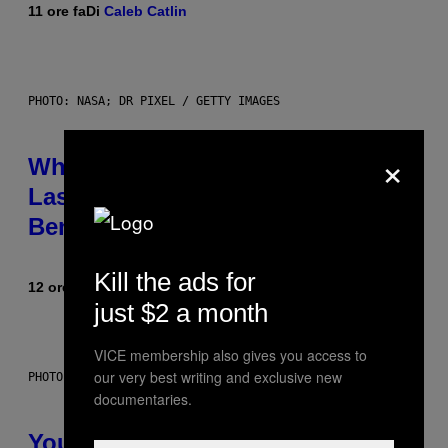
11 ore fa
Di
Caleb Catlin
PHOTO: NASA; DR PIXEL / GETTY IMAGES
×
Why NASA Wants to Send a
Laser-Powered Drone Into Caves
Beneath the Moon
Kill the ads for
12 ore fa
Di
Luis Prada
just $2 a month
VICE membership also gives you access to
our very best writing and exclusive new
PHOTO: BATUHAN TOKER / GETTY IMAGES
documentaries.
Your Desk Height Could Be