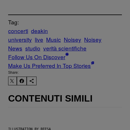
Tag:
concerti
deakin
university
live
Music
Noisey
Noisey
News
studio
verità scientifiche
Follow Us On Discover
Make Us Preferred In Top Stories
Share:
CONTENUTI SIMILI
ILLUSTRATION BY REESA