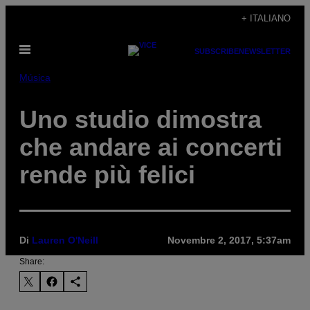
Vai
+ ITALIANO
al
Apri
contenuto
SUBSCRIBE
NEWSLETTER
il
menu
Música
Uno studio dimostra
che andare ai concerti
rende più felici
Di
Lauren O'Neill
Novembre 2, 2017, 5:37am
Share: