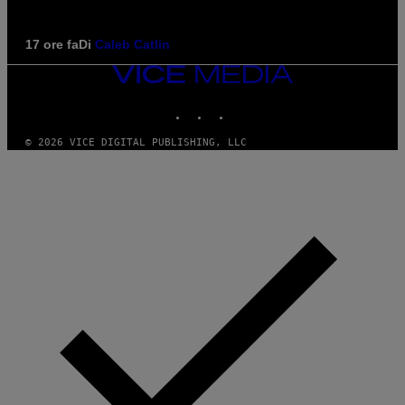
17 ore fa
Di
Caleb Catlin
VICE
MEDIA
INSTAGRAM
TIKTOK
YOUTUBE
© 2026 VICE DIGITAL PUBLISHING, LLC