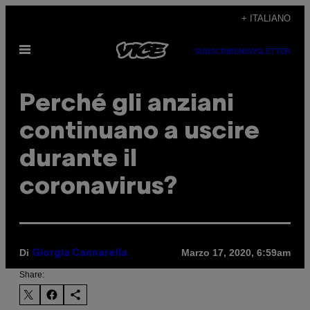
Vai
+ ITALIANO
al
Apri
contenuto
SUBSCRIBE
NEWSLETTER
il
menu
Perché gli anziani
continuano a uscire
durante il
coronavirus?
Di
Marzo 17, 2020, 6:59am
Giorgia Cannarella
Share: