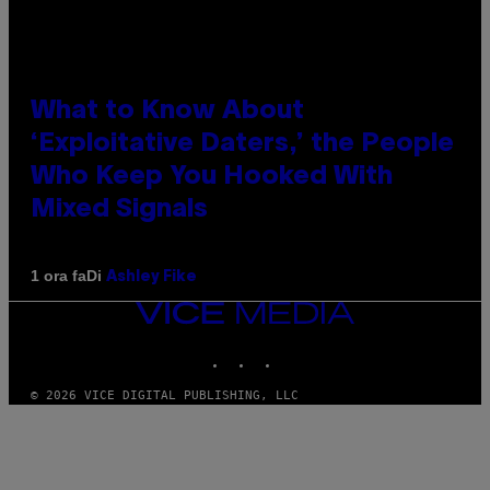
What to Know About
‘Exploitative Daters,’ the People
Who Keep You Hooked With
Mixed Signals
Di
1 ora fa
Ashley Fike
VICE
MEDIA
INSTAGRAM
TIKTOK
YOUTUBE
© 2026 VICE DIGITAL PUBLISHING, LLC