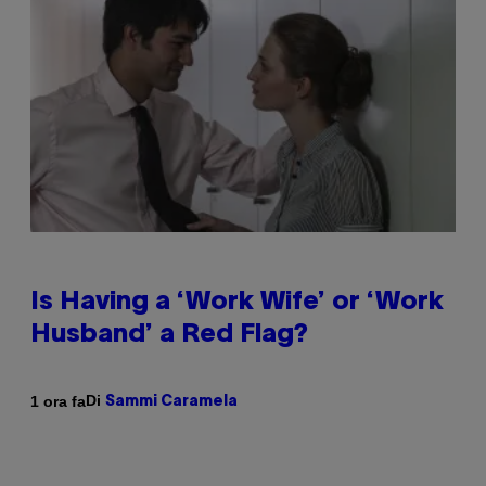
Is Having a ‘Work Wife’ or ‘Work
Husband’ a Red Flag?
Di
1 ora fa
Sammi Caramela