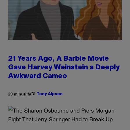
21 Years Ago, A Barbie Movie
Gave Harvey Weinstein a Deeply
Awkward Cameo
Di
29 minuti fa
Tony Alpsen