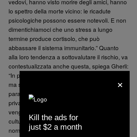
vedovi, hanno visto morire degli amici, hanno
lo spettro della morte vicino: le ricadute
psicologiche possono essere notevoli. E non
dimentichiamoci che uno stress a lungo
termine produce cortisolo, che può
abbassare il sistema immunitario.” Quanto
alla loro tendenza a sottovalutare il rischio, va
contestualizzata anche questa, spiega Gherli:
“In passato hanno già vissuto delle epidemie,
×
ma senza questa eco mediatica. Fanno il
paragone e non capiscono perché debbano
privarsi di tante cose ‘solo’ per un virus. E poi
vengono da epoche in cui la morte, a livello
Kill the ads for
culturale, veniva molto più accettata e
just $2 a month
normalizzata.”