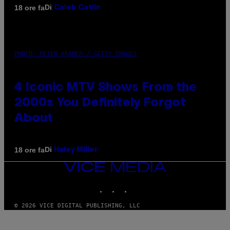
Di
18 ore fa
Caleb Catlin
PHOTO: PETER KRAMER / GETTY IMAGES
4 Iconic MTV Shows From the
2000s You Definitely Forgot
About
Di
18 ore fa
Haley Miller
VICE
MEDIA
INSTAGRAM
TIKTOK
YOUTUBE
© 2026 VICE DIGITAL PUBLISHING, LLC