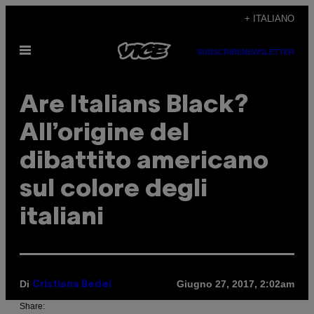
Vai
+ ITALIANO
al
Apri
contenuto
SUBSCRIBE
NEWSLETTER
il
menu
Are Italians Black?
All’origine del
dibattito americano
sul colore degli
italiani
Di
Giugno 27, 2017, 2:02am
Cristiana Bedei
Share: