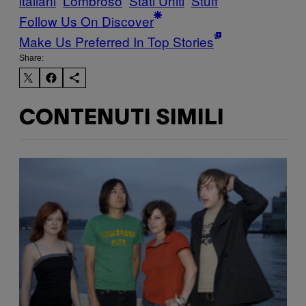
italiani
Lombroso
Stati Uniti
Stuff
Follow Us On Discover
Make Us Preferred In Top Stories
Share:
CONTENUTI SIMILI