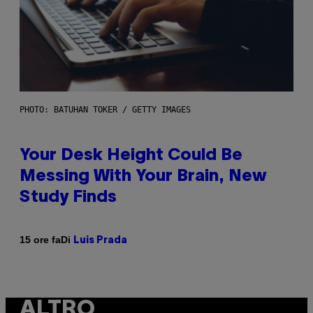
PHOTO: BATUHAN TOKER / GETTY IMAGES
Your Desk Height Could Be
Messing With Your Brain, New
Study Finds
Di
15 ore fa
Luis Prada
ALTRO