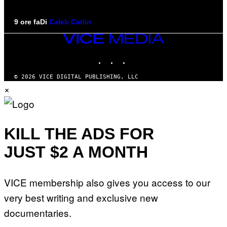
9 ore fa
Di
Caleb Catlin
VICE
MEDIA
INSTAGRAM
TIKTOK
YOUTUBE
© 2026 VICE DIGITAL PUBLISHING, LLC
×
KILL THE ADS FOR
JUST $2 A MONTH
VICE membership also gives you access to our
very best writing and exclusive new
documentaries.