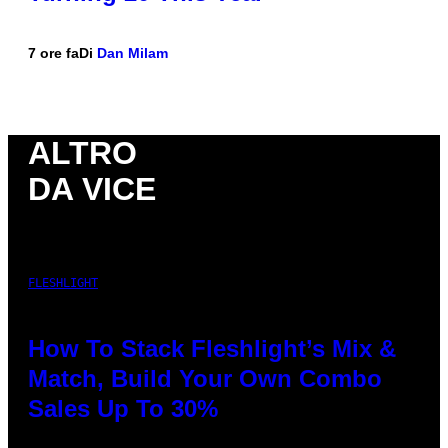
7 ore fa
Di
Dan Milam
ALTRO
DA VICE
FLESHLIGHT
How To Stack Fleshlight’s Mix &
Match, Build Your Own Combo
Sales Up To 30%