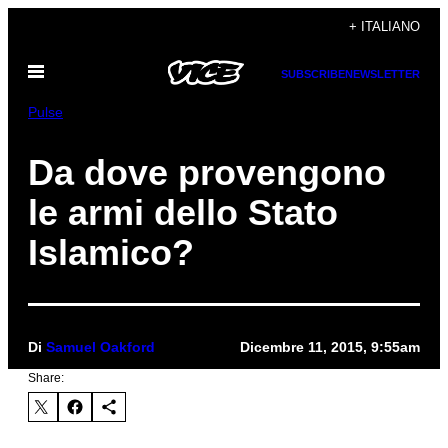
Vai
+ ITALIANO
al
Apri
contenuto
SUBSCRIBE
NEWSLETTER
il
menu
Pulse
Da dove provengono
le armi dello Stato
Islamico?
Di
Samuel Oakford
Dicembre 11, 2015, 9:55am
Share: