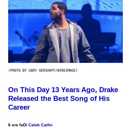
(PHOTO BY GARY GERSHOFF/WIREIMAGE)
On This Day 13 Years Ago, Drake
Released the Best Song of His
Career
6 ore fa
Di
Caleb Catlin