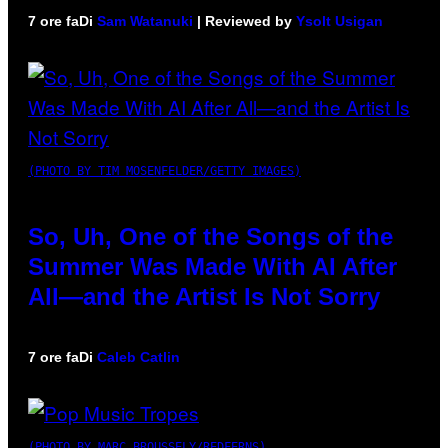
7 ore fa
Di
Sam Watanuki
| Reviewed by
Ysolt Usigan
(PHOTO BY TIM MOSENFELDER/GETTY IMAGES)
So, Uh, One of the Songs of the
Summer Was Made With AI After
All—and the Artist Is Not Sorry
7 ore fa
Di
Caleb Catlin
(PHOTO BY MARC BROUSSELY/REDFERNS)