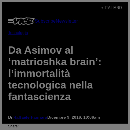
Vai
+ ITALIANO
al
Apri
Subscribe
Newsletter
contenuto
il
menu
Tecnología
Da Asimov al
‘matrioshka brain’:
l’immortalità
tecnologica nella
fantascienza
Di
Raffaele Farinaro
Dicembre 9, 2016, 10:06am
Share: