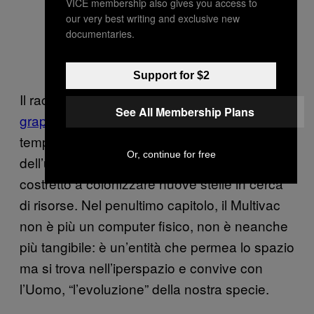
elabora quella che sarà l’ultima
VICE membership also gives you access to
our very best writing and exclusive new
domanda dell’uomo: “L’entropia
documentaries.
dell’universo può diminuire?”
Screenshot
via
.
Support for $2
Il racconto, di cui esiste una bellissima
See All Membership Plans
graphic novel
, racconta l’evoluzione nel
tempo di questa intelligenza artificiale e
Or, continue for free
dell’uomo con essa, che dalla Terra è
costretto a colonizzare nuove stelle in cerca
di risorse. Nel penultimo capitolo, il Multivac
non è più un computer fisico, non è neanche
più tangibile: è un’entità che permea lo spazio
ma si trova nell’iperspazio e convive con
l’Uomo, “l’evoluzione” della nostra specie.