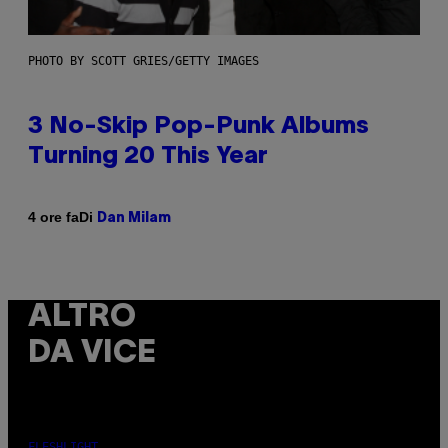
PHOTO BY SCOTT GRIES/GETTY IMAGES
3 No-Skip Pop-Punk Albums
Turning 20 This Year
Di
4 ore fa
Dan Milam
ALTRO
DA VICE
FLESHLIGHT