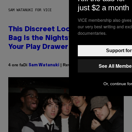
just $2 a month
SAM WATANUKI FOR VICE
VICE membership also gives
our very best writing and ex
This Discreet Lockable Sex Toy
documentaries.
Bag Is the Nightstand Upgrade
Your Play Drawer Needs
Support for
See All Membe
Di
| Reviewed by
4 ore fa
Sam Watanuki
Ysolt Usigan
Or, continue for