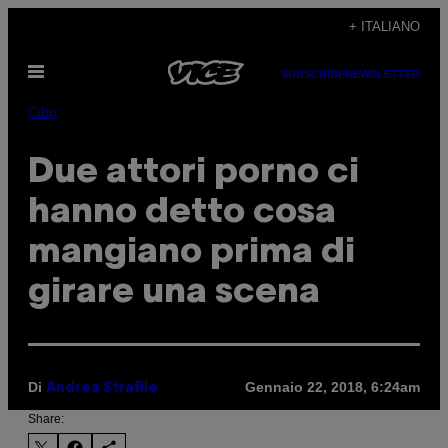
Vai
+ ITALIANO
al
Apri
contenuto
SUBSCRIBE
NEWSLETTER
il
menu
Cibo
Due attori porno ci
hanno detto cosa
mangiano prima di
girare una scena
Di
Gennaio 22, 2018, 6:24am
Andrea Strafile
Share: