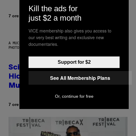
Kill the ads for
Di
7 ore fa
just $2 a month
Luis Prada
VICE membership also gives you access to
our very best writing and exclusive new
documentaries.
A MUCH, MUCH OLDER CHILEAN MUMMY THAN THOSE IN QUESTION.
PHOTO: MARTIN BERNETTI/AFP VIA GETTY IMAGES
Support for $2
Scientists Found Smallpox DNA
Hidden in 500-Year-Old Chilean
See All Membership Plans
Mummies
Or, continue for free
Di
7 ore fa
Luis Prada