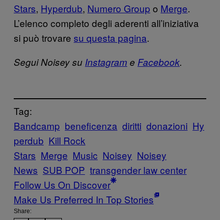
Stars
,
Hyperdub
,
Numero Group
o
Merge
.
L’elenco completo degli aderenti all’iniziativa
si può trovare
su questa pagina
.
Segui Noisey su
Instagram
e
Facebook
.
Tag:
Bandcamp
beneficenza
diritti
donazioni
Hy
perdub
Kill Rock
Stars
Merge
Music
Noisey
Noisey
News
SUB POP
transgender law center
Follow Us On Discover
Make Us Preferred In Top Stories
Share: