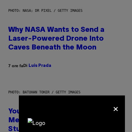
PHOTO: NASA; DR PIXEL / GETTY IMAGES
Why NASA Wants to Send a
Laser-Powered Drone Into
Caves Beneath the Moon
Di
7 ore fa
Luis Prada
PHOTO: BATUHAN TOKER / GETTY IMAGES
×
Your Desk Height Could Be
Messing With Your Brain, New
Study Finds