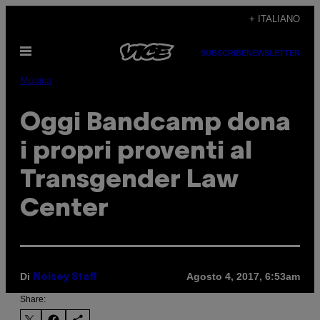
Vai
+ ITALIANO
al
Apri
contenuto
SUBSCRIBE
NEWSLETTER
il
menu
Música
Oggi Bandcamp dona
i propri proventi al
Transgender Law
Center
Di
Agosto 4, 2017, 6:53am
Noisey Staff
Share: