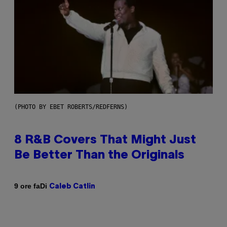
(PHOTO BY EBET ROBERTS/REDFERNS)
8 R&B Covers That Might Just
Be Better Than the Originals
Di
9 ore fa
Caleb Catlin