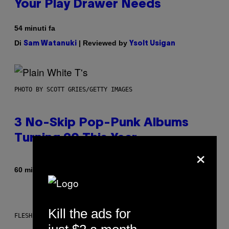
Your Play Drawer Needs
54 minuti fa
Di
| Reviewed by
Sam Watanuki
Ysolt Usigan
PHOTO BY SCOTT GRIES/GETTY IMAGES
3 No-Skip Pop-Punk Albums
Turning 20 This Year
×
Di
60 minuti fa
Dan Milam
Kill the ads for
FLESHLIGHT