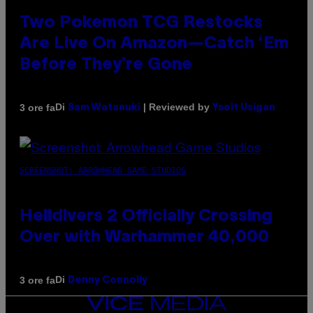
Two Pokemon TCG Restocks
Are Live On Amazon—Catch ‘Em
Before They’re Gone
Di
| Reviewed by
3 ore fa
Sam Watanuki
Ysolt Usigan
SCREENSHOT: ARROWHEAD GAME STUDIOS
Helldivers 2 Officially Crossing
Over with Warhammer 40,000
Di
3 ore fa
Denny Connolly
VICE