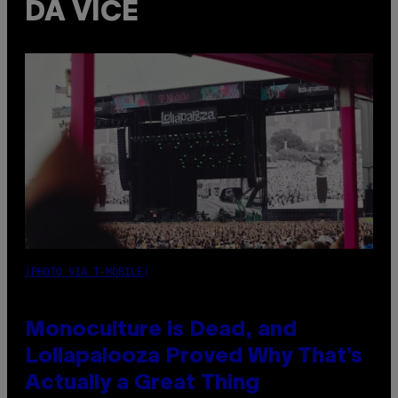
DA VICE
(PHOTO VIA T-MOBILE)
Monoculture is Dead, and
Lollapalooza Proved Why That’s
Actually a Great Thing