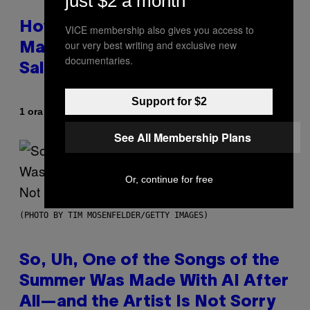
just $2 a month
How To Stack Fleshlight’s Mix &
VICE membership also gives you access to
our very best writing and exclusive new
Match, Build Your Own Combo
documentaries.
Sales Up To 30%
Support for $2
Di
| Reviewed by
1 ora fa
Sam Watanuki
Ysolt Usigan
See All Membership Plans
Or, continue for free
(PHOTO BY TIM MOSENFELDER/GETTY IMAGES)
So, Uh, One of the Songs of the
Summer Was Made With AI After
All—and the Artist Is Not Sorry