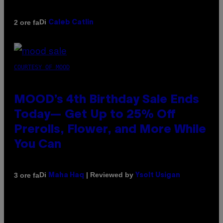
Di
2 ore fa
Caleb Catlin
COURTESY OF MOOD
MOOD’s 4th Birthday Sale Ends
Today— Get Up to 25% Off
Prerolls, Flower, and More While
You Can
Di
| Reviewed by
3 ore fa
Maha Haq
Ysolt Usigan