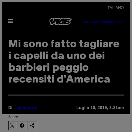
Vai
+ ITALIANO
al
Apri
contenuto
SUBSCRIBE
NEWSLETTER
il
menu
Mi sono fatto tagliare
i capelli da uno dei
barbieri peggio
recensiti d’America
Di
Luglio 16, 2019, 3:31am
Taji Ameen
Share: