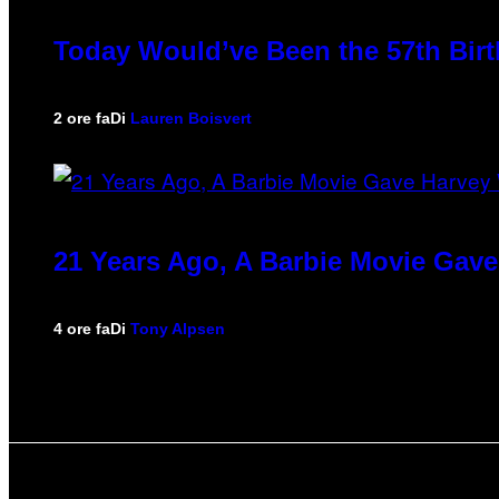
Today Would’ve Been the 57th Birt
2 ore fa
Di
Lauren Boisvert
21 Years Ago, A Barbie Movie Gav
4 ore fa
Di
Tony Alpsen