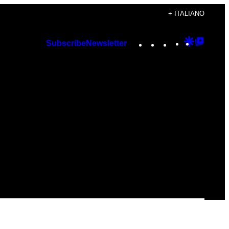
+ ITALIANO
Instagram
TikTok
YouTube
Google
Googl
Subscribe
Newsletter
Discover
Top
Posts