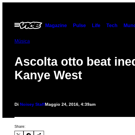
Vai
al
contenuto
Apri
Magazine
Pulse
Life
Tech
Munc
il
menu
Música
Ascolta otto beat ined
Kanye West
Di
Noisey Staff
Maggio 24, 2016, 4:39am
Share: