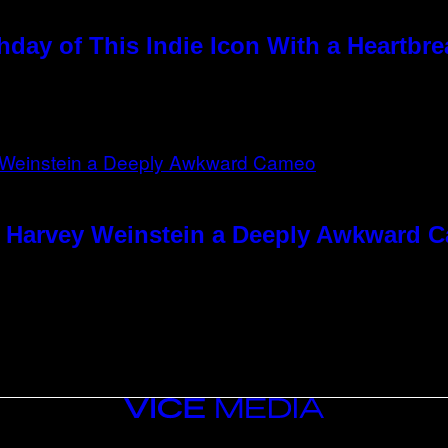
hday of This Indie Icon With a Heartbr
e Harvey Weinstein a Deeply Awkward 
VICE
MEDIA
INSTAGRAM
TIKTOK
YOUTUBE