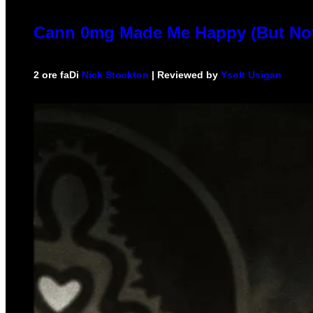
Cann 0mg Made Me Happy (But Not 
2 ore fa
Di
Nick Stockton
| Reviewed by
Ysolt Usigan