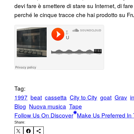
devi fare è smettere di stare su Internet, di far
perché le cinque tracce che hai prodotto su F
Tag:
1997
beat
cassetta
City to City
goat
Grav
i
Blog
Nuova musica
Tape
Follow Us On Discover
Make Us Preferred In 
Share: