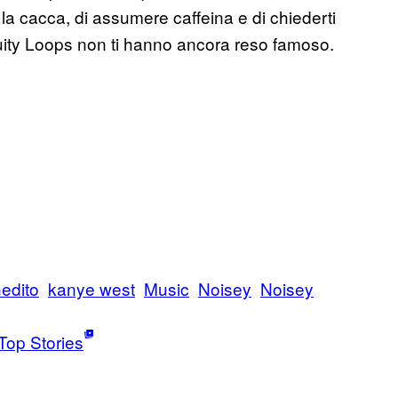
e la cacca, di assumere caffeina e di chiederti
ruity Loops non ti hanno ancora reso famoso.
nedito
kanye west
Music
Noisey
Noisey
Top Stories